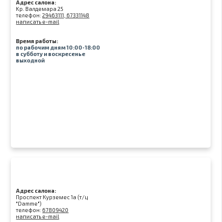
Адрес салона:
Kр. Валдемара 25
телефон:
29463111, 67331148
написать e-mail
Время работы:
по рабочим дням 10:00-18:00
в субботу и воскресенье
выходной
Адрес салона:
Проспект Курземес 1а (т/ц
"Damme")
телефон:
67809420
написать e-mail