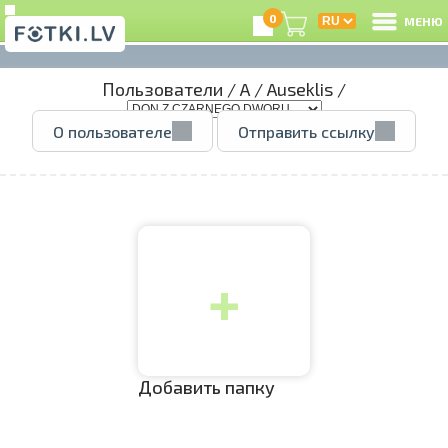
0
МЕНЮ
Пользователи
/
A
/
Auseklis
/
В
О пользователе
Отправить ссылку
Р
З
+
e
Ц
А
Добавить папку
А