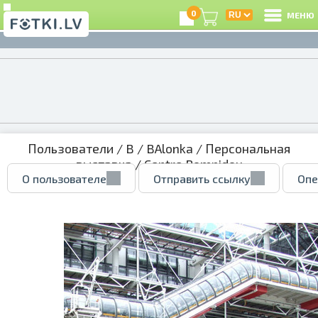
0
МЕНЮ
Пользователи
/
B
/
BAlonka
/
Персональная
выставка
/ Centre Pompidou
О пользователе
Отправить ссылку
Опе