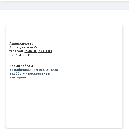
Адрес салона:
Kр. Валдемара 25
телефон:
29463111, 67331148
написать e-mail
Время работы:
по рабочим дням 10:00-18:00
в субботу и воскресенье
выходной