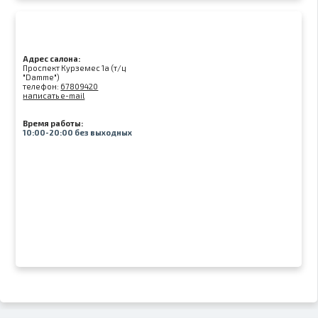
Адрес салона:
Проспект Курземес 1а (т/ц
"Damme")
телефон:
67809420
написать e-mail
Время работы:
10:00-20:00 без выходных