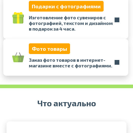
Подарки с фотографиями
Печать в течение 1 часа в Риге –
Изготовление фото сувениров с
закажите онлайн
фотографией, текстом и дизайном
Различные форматы и виды
в подарок за 4 часа.
бумаги для ваших фотографий
Доставка по всей Латвии или
самовывоз
Фото товары
Заказ фото товаров в интернет-
магазине вместе с фотографиями.
Что актуально