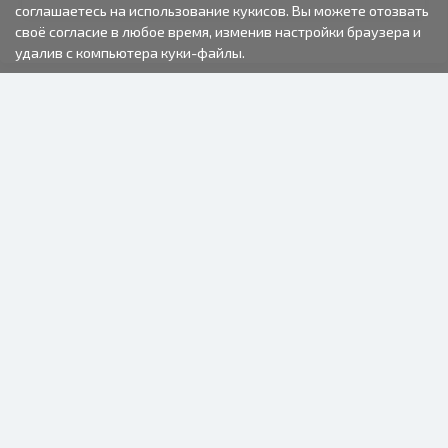
соглашаетесь на использование кукисов. Вы можете отозвать
своё согласие в любое время, изменив настройки браузера и
удалив с компьютера куки-файлы.
2000-2026 © Fotki.lv
SIA "FOTKI"
Reģ. Nr. 40003679362
Контакты
ПОДПИСЫВАЙТЕСЬ НА НАС
ИНФОРМАЦИЯ
О нас