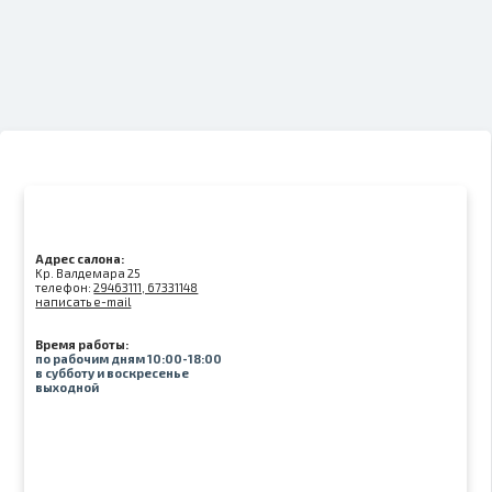
Адрес салона:
Kр. Валдемара 25
телефон:
29463111, 67331148
написать e-mail
Время работы:
по рабочим дням 10:00-18:00
в субботу и воскресенье
выходной