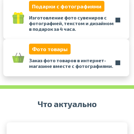
Подарки с фотографиями
Печать в течение 1 часа в Риге –
Изготовление фото сувениров с
закажите онлайн
фотографией, текстом и дизайном
Различные форматы и виды
в подарок за 4 часа.
бумаги для ваших фотографий
Доставка по всей Латвии или
самовывоз
Фото товары
Заказ фото товаров в интернет-
магазине вместе с фотографиями.
Что актуально