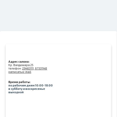
Адрес салона:
Kр. Валдемара 25
телефон:
29463111, 67331148
написать e-mail
Время работы:
по рабочим дням 10:00-18:00
в субботу и воскресенье
выходной