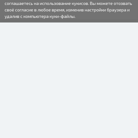
соглашаетесь на использование кукисов. Вы можете отозвать
своё согласие в любое время, изменив настройки браузера и
удалив с компьютера куки-файлы.
2000-2026 © Fotki.lv
SIA "FOTKI"
Reģ. Nr. 40003679362
Контакты
ПОДПИСЫВАЙТЕСЬ НА НАС
ИНФОРМАЦИЯ
О нас