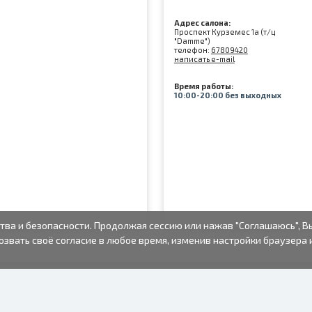
Адрес салона:
Проспект Курземес 1а (т/ц
"Damme")
телефон:
67809420
написать e-mail
Время работы:
10:00-20:00 без выходных
тва и безопасности. Продолжая сессию или нажав "Соглашаюсь", В
озвать своё согласие в любое время, изменив настройки браузера 