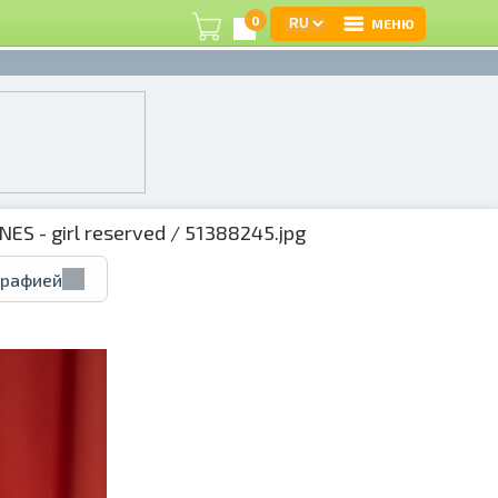
0
МЕНЮ
В
Р
З
NES - girl reserved
/ 51388245.jpg
графией
e
Ц
А
А