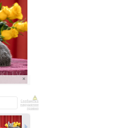
ите онлайн
их фотографий
вывоз
Сообщить о
нарушении
правил