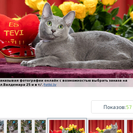
Печать в течение 1 часа в Риге – закаж
Различные форматы и виды бумаги для ваш
Доставка по всей Латвии или само
Заказывая фотографии онлайн с возможностью выбрать заказа на
л.Валдемара 25 и в т/.
fotki.lv
Показов:
57