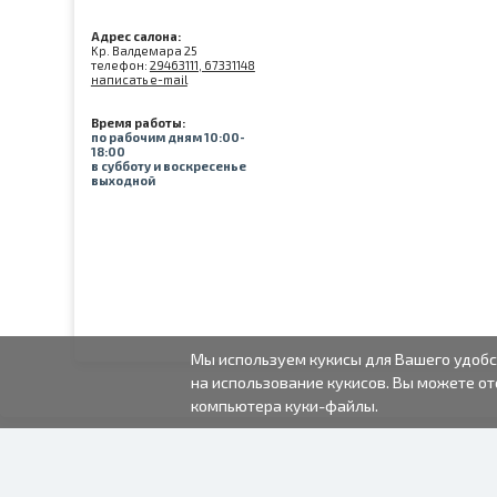
Адрес салона:
Kр. Валдемара 25
телефон:
29463111, 67331148
написать e-mail
Время работы:
по рабочим дням 10:00-
18:00
в субботу и воскресенье
выходной
Мы используем кукисы для Вашего удобс
на использование кукисов. Вы можете от
компьютера куки-файлы.