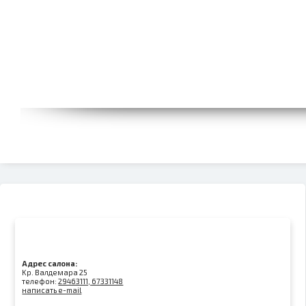
Адрес салона:
Kр. Валдемара 25
телефон:
29463111, 67331148
написать e-mail