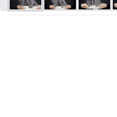
Печать в течение 1 часа в Риге –
закажите онлайн
Различные форматы и виды
бумаги для ваших фотографий
Доставка по всей Латвии или
самовывоз