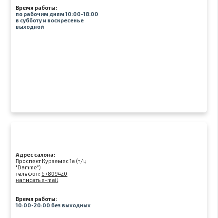
Время работы:
по рабочим дням 10:00-18:00
в субботу и воскресенье
выходной
Адрес салона:
Проспект Курземес 1а (т/ц
"Damme")
телефон:
67809420
написать e-mail
Время работы:
10:00-20:00 без выходных