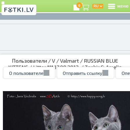
0
МЕНЮ
Пользователи
/
V
/
Valmart
/
RUSSIAN BLUE
KITTENS
/
Litter "A" 17.09.2012.
/ Zephir & Amelia
О пользователе
Отправить ссылку
Опе