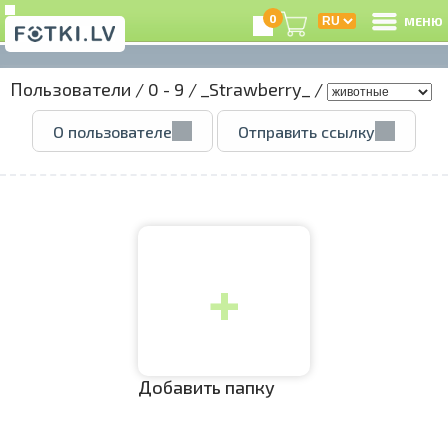
0
МЕНЮ
Пользователи
/
0 - 9
/
_Strawberry_
/
В
О пользователе
Отправить ссылку
Р
З
+
e
Ц
А
Добавить папку
А