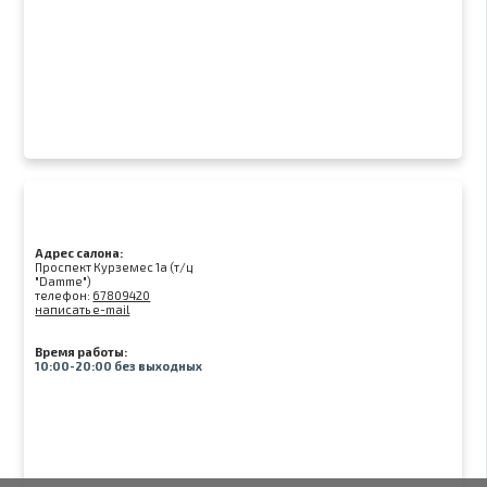
Адрес салона:
Проспект Курземес 1а (т/ц
"Damme")
телефон:
67809420
написать e-mail
Время работы:
10:00-20:00 без выходных