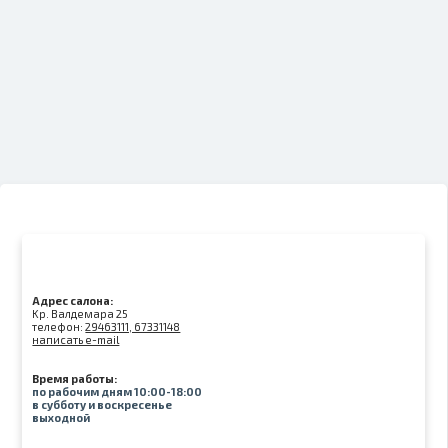
Адрес салона:
Kр. Валдемара 25
телефон:
29463111, 67331148
написать e-mail
Время работы:
по рабочим дням 10:00-18:00
в субботу и воскресенье
выходной