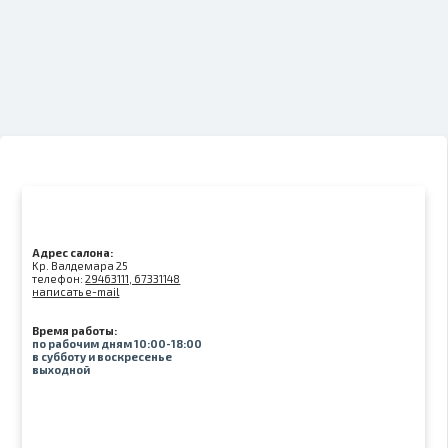
Адрес салона:
Kр. Валдемара 25
телефон:
29463111, 67331148
написать e-mail
Время работы:
по рабочим дням 10:00-18:00
в субботу и воскресенье
выходной