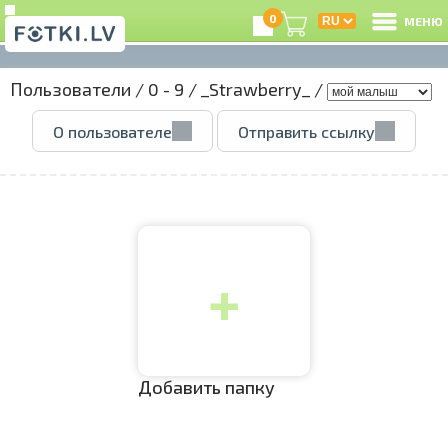
0
МЕНЮ
Пользователи
/
0 - 9
/
_Strawberry_
/
В
О пользователе
Отправить ссылку
Р
З
+
e
Ц
А
Добавить папку
А