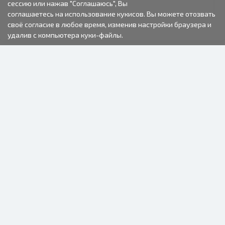
сессию или нажав "Соглашаюсь", Вы
соглашаетесь на использование кукисов. Вы можете отозвать
своё согласие в любое время, изменив настройки браузера и
удалив с компьютера куки-файлы.
2000-2026 © Fotki.lv
SIA "FOTKI"
Reģ. Nr. 40003679362
Контакты
ПОДПИСЫВАЙТЕСЬ НА НАС
ИНФОРМАЦИЯ