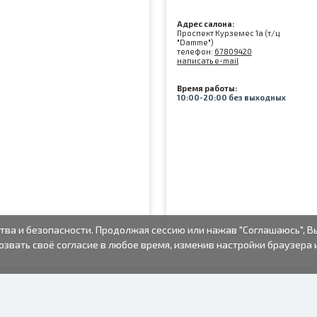
Адрес салона:
Проспект Курземес 1а (т/ц
"Damme")
телефон:
67809420
написать e-mail
Время работы:
10:00-20:00 без выходных
тва и безопасности. Продолжая сессию или нажав "Соглашаюсь", В
озвать своё согласие в любое время, изменив настройки браузера 