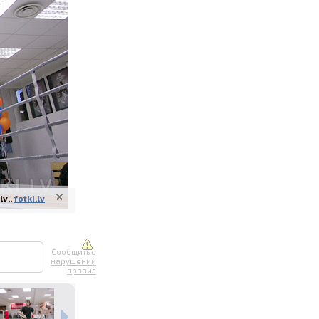
ите онлайн
их фотографий
вывоз
v..
fotki.lv
Сообщить о
нарушении
правил