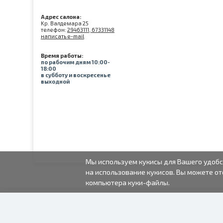
Адрес салона:
Kр. Валдемара 25
телефон:
29463111, 67331148
написать e-mail
Время работы:
по рабочим дням 10:00-
18:00
в субботу и воскресенье
выходной
Мы используем кукисы для Вашего удобс
на использование кукисов. Вы можете от
компьютера куки-файлы.