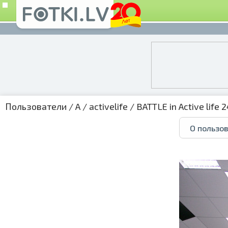
Пользователи
/
A
/
activelife
/
BATTLE in Active life 
О пользо