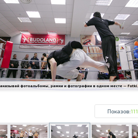
Печать в течение 1 часа в Риге – закаж
Различные форматы и виды бумаги для ваш
Доставка по всей Латвии или само
аказывай фотоальбомы, рамки и фотографии в одном месте — Fotki.l
Показов:
111