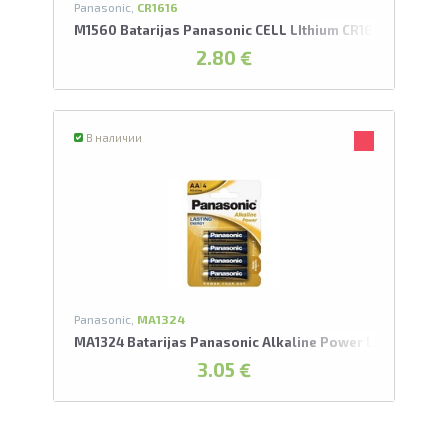
Panasonic,
CR1616
M1560 Batarijas Panasonic CELL LIthium CR1616/1BP
2.80 €
В наличии
Panasonic,
MA1324
MA1324 Batarijas Panasonic Alkaline Power LR6-4BP
3.05 €