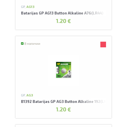
А
GP,
AG13
Batarijas GP AG13 Button Alkaline A76(LR44)
1.20 €
Проведите, что
В наличии
GP,
AG3
B1392 Batarijas GP AG3 Button Alkaline 192(LR41)
1.20 €