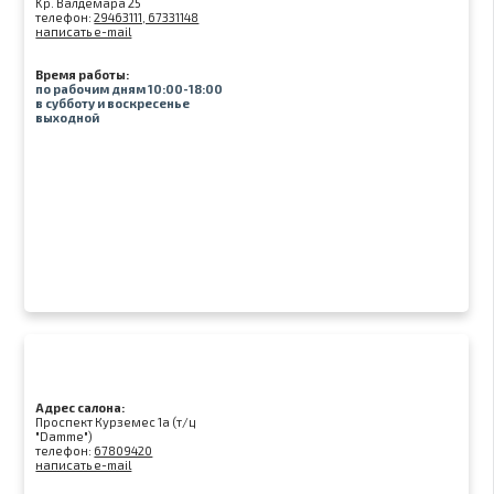
Kр. Валдемара 25
телефон:
29463111, 67331148
написать e-mail
Время работы:
по рабочим дням 10:00-18:00
в субботу и воскресенье
выходной
Адрес салона:
Проспект Курземес 1а (т/ц
"Damme")
телефон:
67809420
написать e-mail