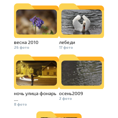
весна 2010
лебеди
26 фото
17 фото
ночь улица фонарь
осень2009
....
2 фото
8 фото