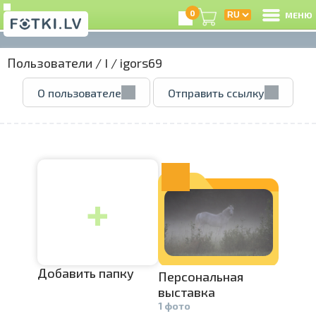
0
МЕНЮ
Пользователи
/
I
/
igors69
В
О пользователе
Отправить ссылку
Р
З
+
e
Ц
А
Добавить папку
Персональн­
ая
выставка
1 фото
А