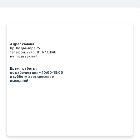
Адрес салона:
Kр. Валдемара 25
телефон:
29463111, 67331148
написать e-mail
Время работы:
по рабочим дням 10:00-18:00
в субботу и воскресенье
выходной