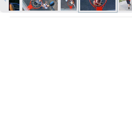
Печать в течение 1 часа в Риге –
закажите онлайн
Различные форматы и виды
бумаги для ваших фотографий
Доставка по всей Латвии или
самовывоз