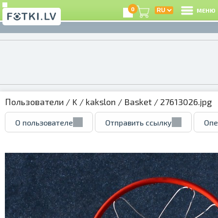
0
МЕНЮ
Пользователи
/
K
/
kakslon
/
Basket
/ 27613026.jpg
О пользователе
Отправить ссылку
Опе