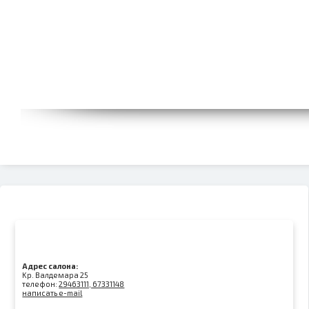
Адрес салона:
Kр. Валдемара 25
телефон:
29463111, 67331148
написать e-mail