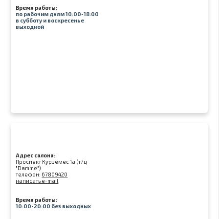
Время работы:
по рабочим дням 10:00-18:00
в субботу и воскресенье
выходной
Адрес салона:
Проспект Курземес 1а (т/ц
"Damme")
телефон:
67809420
написать e-mail
Время работы:
10:00-20:00 без выходных