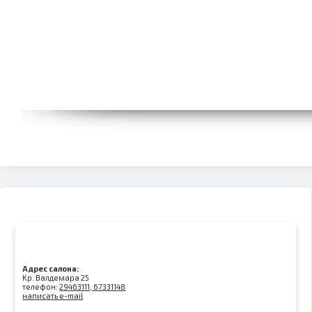
Адрес салона:
Kр. Валдемара 25
телефон:
29463111, 67331148
написать e-mail