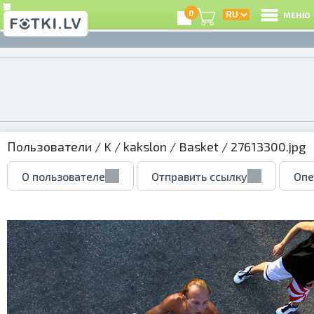
0
МЕНЮ
Пользователи
/
K
/
kakslon
/
Basket
/ 27613300.jpg
О пользователе
Отправить ссылку
Опе