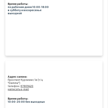
Время работы:
по рабочим дням 10:00-18:00
в субботу и воскресенье
выходной
Адрес салона:
Проспект Курземес 1а (т/ц
"Damme")
телефон:
67809420
написать e-mail
Время работы:
10:00-20:00 без выходных