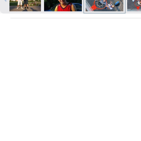
Печать в течение 1 часа в Риге –
закажите онлайн
Различные форматы и виды
бумаги для ваших фотографий
Доставка по всей Латвии или
самовывоз