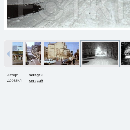
Автор:
serega9
Добавил:
serega9
Печать в течение 1 часа в Риге –
закажите онлайн
Различные форматы и виды
бумаги для ваших фотографий
Доставка по всей Латвии или
самовывоз