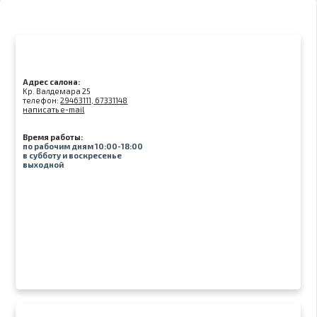
Адрес салона:
Kр. Валдемара 25
телефон:
29463111, 67331148
написать e-mail
Время работы:
по рабочим дням 10:00-18:00
в субботу и воскресенье
выходной