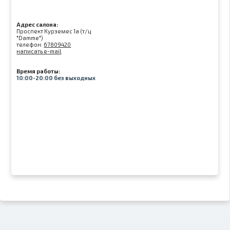
Адрес салона:
Проспект Курземес 1а (т/ц
"Damme")
телефон:
67809420
написать e-mail
Время работы:
10:00-20:00 без выходных