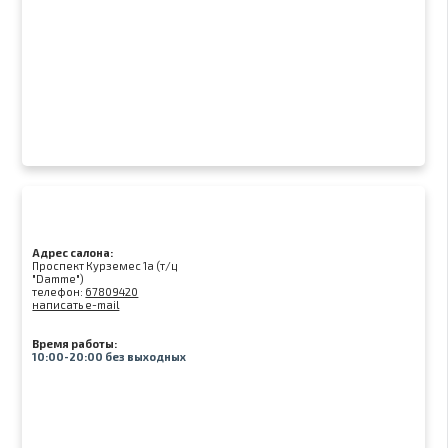
Адрес салона:
Проспект Курземес 1а (т/ц
"Damme")
телефон:
67809420
написать e-mail
Время работы:
10:00-20:00 без выходных