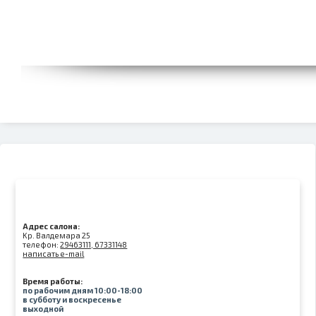
Адрес салона:
Kр. Валдемара 25
телефон:
29463111, 67331148
написать e-mail
Время работы:
по рабочим дням 10:00-18:00
в субботу и воскресенье
выходной