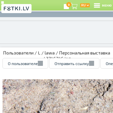
0
МЕНЮ
Пользователи
/
L
/
lawa
/
Персональная выставка
/ 2746746.jpg
О пользователе
Отправить ссылку
Опе