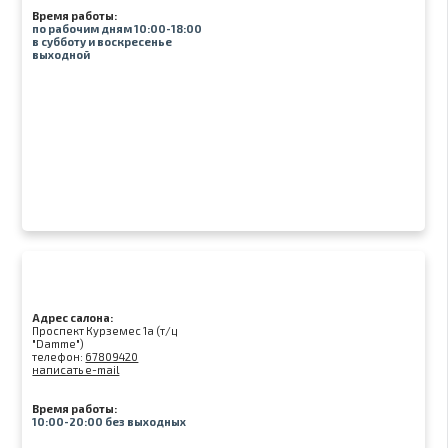
Время работы:
по рабочим дням 10:00-18:00
в субботу и воскресенье
выходной
Адрес салона:
Проспект Курземес 1а (т/ц
"Damme")
телефон:
67809420
написать e-mail
Время работы:
10:00-20:00 без выходных