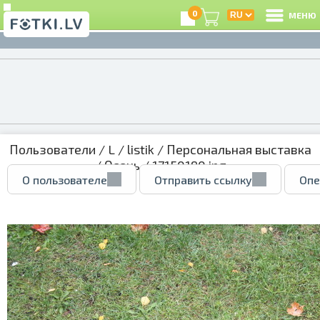
0
МЕНЮ
Пользователи
/
L
/
listik
/
Персональная выставка
/
Осень
/ 17150190.jpg
О пользователе
Отправить ссылку
Опе