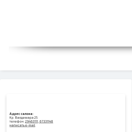
Адрес салона:
Kр. Валдемара 25
телефон:
29463111, 67331148
написать e-mail