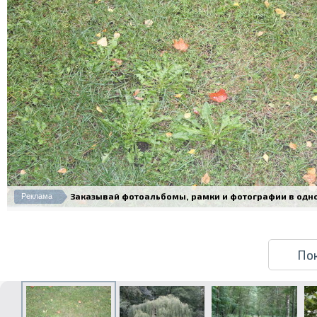
Заказывай фотоальбомы, рамки и фотографии в одном 
Реклама
По