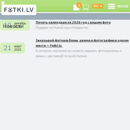
0
МЕНЮ
Печать календаря на 2026 год с вашим фото
10
декабрь
Новости
В
2025
Подарки на Новый год и Рождество
Заказывай фотоальбомы, рамки и фотографии в одном
Р
месте — Fotki.lv.
21
март
2025
В интернет-магазине вы можете заказать фотоальбомы и
З
рамки с доставкой по всей Латвии.
e
Ц
А
А