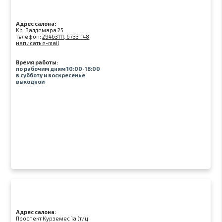
Адрес салона:
Kр. Валдемара 25
телефон:
29463111, 67331148
написать e-mail
Время работы:
по рабочим дням 10:00-18:00
в субботу и воскресенье
выходной
Адрес салона:
Проспект Курземес 1а (т/ц