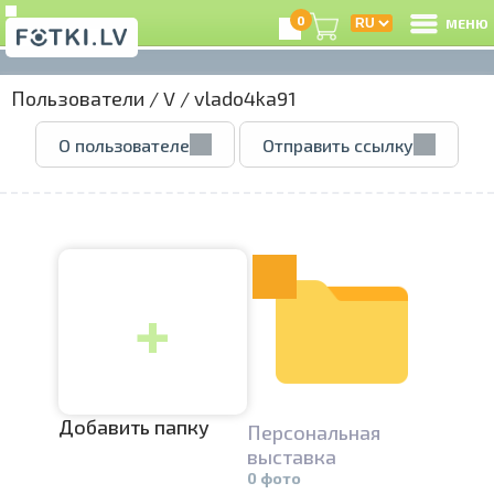
0
МЕНЮ
Пользователи
/
V
/
vlado4ka91
В
О пользователе
Отправить ссылку
Р
З
+
e
Ц
А
Добавить папку
Персональн­
ая
выставка
0 фото
А