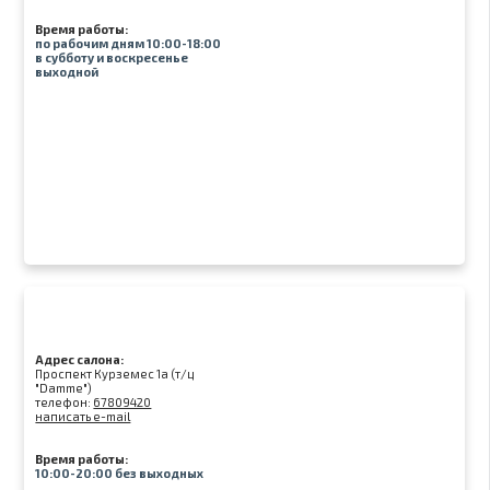
Время работы:
по рабочим дням 10:00-18:00
в субботу и воскресенье
выходной
Адрес салона:
Проспект Курземес 1а (т/ц
"Damme")
телефон:
67809420
написать e-mail
Время работы:
10:00-20:00 без выходных