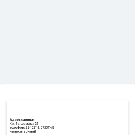
Адрес салона:
Kр. Валдемара 25
телефон:
29463111, 67331148
написать e-mail