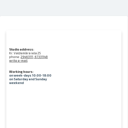
Studio address:
Kr. Valdemāra iela 25
phone:
29463111, 67331148
write e-mail
Working hours:
on week-days 10:00-18:00
on Saturday and Sunday
weekend