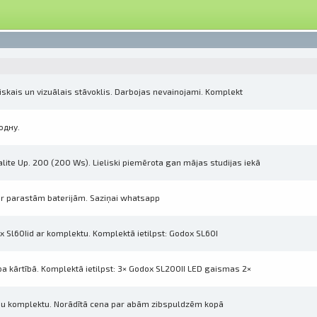
skais un vizuālais stāvoklis. Darbojas nevainojami. Komplekt
одну.
ite Up. 200 (200 Ws). Lieliski piemērota gan mājas studijas iekā
 ar parastām baterijām. Saziņai whatsapp
x Sl60Iid ar komplektu. Komplektā ietilpst: Godox SL60I
 kārtībā. Komplektā ietilpst: 3× Godox SL200II LED gaismas 2×
smu komplektu. Norādītā cena par abām zibspuldzēm kopā