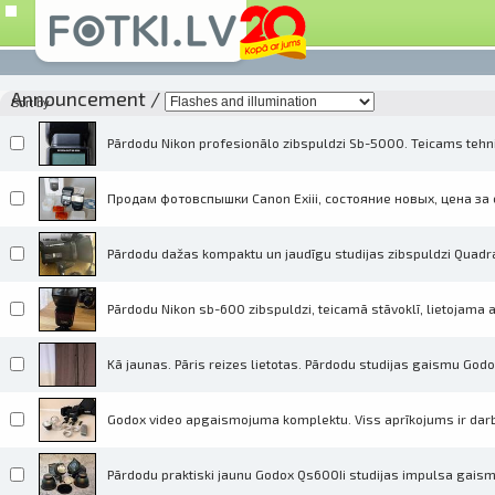
Announcement
/
Sort by
Pārdodu Nikon profesionālo zibspuldzi Sb-5000. Teicams tehni
Продам фотовспышки Canon Exiii, состояние новых, цена за 
Pārdodu dažas kompaktu un jaudīgu studijas zibspuldzi Quadral
Pārdodu Nikon sb-600 zibspuldzi, teicamā stāvoklī, lietojama
Kā jaunas. Pāris reizes lietotas. Pārdodu studijas gaismu Godo
Godox video apgaismojuma komplektu. Viss aprīkojums ir darba
Pārdodu praktiski jaunu Godox Qs600Ii studijas impulsa gai