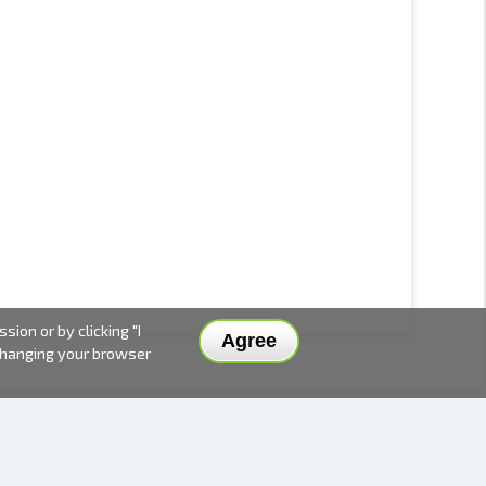
ion or by clicking "I
Agree
 changing your browser