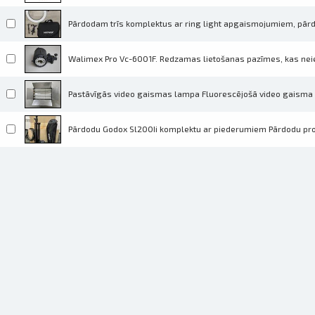
Pārdodam trīs komplektus ar ring light apgaismojumiem, pārdo
Walimex Pro Vc-6001F. Redzamas lietošanas pazīmes, kas neie
Pastāvīgās video gaismas lampa Fluorescējošā video gaisma ar
Pārdodu Godox Sl200Ii komplektu ar piederumiem Pārdodu pr