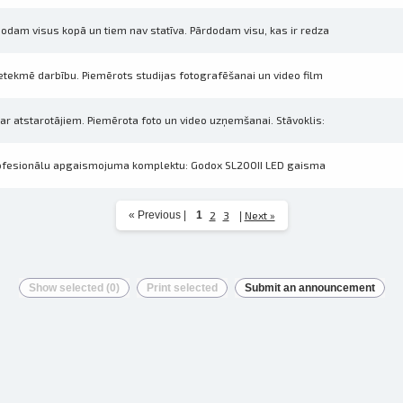
dam visus kopā un tiem nav statīva. Pārdodam visu, kas ir redza
tekmē darbību. Piemērots studijas fotografēšanai un video film
 atstarotājiem. Piemērota foto un video uzņemšanai. Stāvoklis:
ofesionālu apgaismojuma komplektu: Godox SL200II LED gaisma
« Previous
|
1
2
3
Next »
|
Show selected (
0
)
Print selected
Submit an announcement