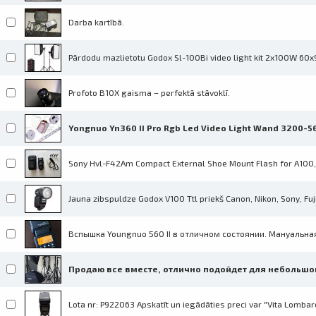
Darba kartībā.
Pārdodu mazlietotu Godox Sl-100Bi video light kit 2x100W 60x
Profoto B10X gaisma – perfektā stāvoklī.
Yongnuo Yn360 II Pro Rgb Led Video Light Wand 3200-
Sony Hvl-F42Am Compact External Shoe Mount Flash for A100, 
Jauna zibspuldze Godox V100 Ttl priekš Canon, Nikon, Sony, Fu
Вспышка Youngnuo 560 II в отличном состоянии. Мануальная
Продаю все вместе, отлично подойдет для небольшой
Lota nr: P922063 Apskatīt un iegādāties preci var "Vita Lombar