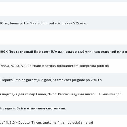
90cm, Jauns pirkts Masterfoto veikalā, maksā 525 eiro.
5600K Портативный Rgb свет б/у для видео съёмки, как осноной или 
Prints within 1 hour in Riga – order o
Various formats and paper types for yo
A350, A700, A99 un citam A serijas fotokamerām komplektā pulti do
Delivery throughout Latvia or pick up i
ji, iepakojumā ar garantiju 2 gadi, bezmaksas piegāde pa visu La
 подходит для камер Canon, Nikon, Pentax Ведущее число 58. Режимы раб
 студии. Всё в отличном состоянии.
ds" filiālē – Dobele, Tirgus laukums 4. Ja nepieciešams vai