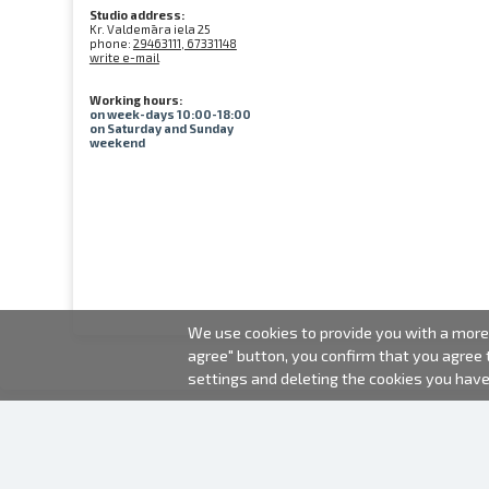
Studio address:
Kr. Valdemāra iela 25
phone:
29463111, 67331148
write e-mail
Working hours:
on week-days 10:00-18:00
on Saturday and Sunday
weekend
We use cookies to provide you with a more 
agree" button, you confirm that you agree
settings and deleting the cookies you hav