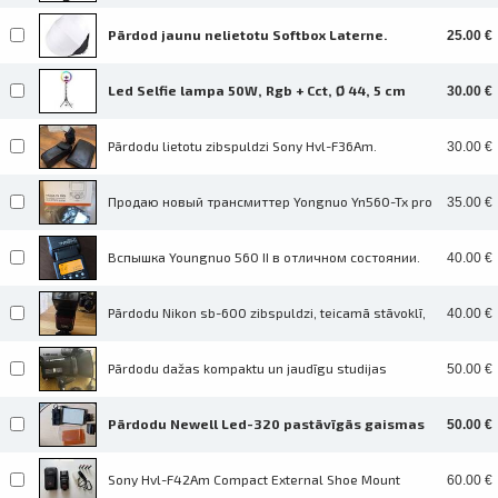
160 cm / 240 LED diodi / USB / si
Pārdod jaunu nelietotu Softbox Laterne.
25.00 €
swipe to 
Led Selfie lampa 50W, Rgb + Cct, Ø 44, 5 cm
30.00 €
Jauda - 50W Spriegums - 100-240V Gaismas
plūsma - 5 500Lm Gaismas temperatū
Pārdodu lietotu zibspuldzi Sony Hvl-F36Am.
30.00 €
Zibsuldzes darbināšanai ir nepieciešami 4
baterijas/akumulatori (AA tipa). Akumula
Продаю новый трансмиттер Yongnuo Yn560-Tx pro
35.00 €
для камер Sony. Находится в Болдерае. Пишите,
звоните, предлагайте, Юрий.
Вспышка Youngnuo 560 II в отличном состоянии.
40.00 €
Мануальная подходит для камер Canon, Nikon,
Pentax Ведущее число 58. Режимы раб
Pārdodu Nikon sb-600 zibspuldzi, teicamā stāvoklī,
40.00 €
lietojama ar parastām baterijām. Saziņai whatsapp
Pārdodu dažas kompaktu un jaudīgu studijas
50.00 €
zibspuldzi Quadralite Up. 200 (200 Ws). Lieliski
piemērota gan mājas studijas iekā
Pārdodu Newell Led-320 pastāvīgās gaismas
50.00 €
Led paneli fotografēšanai un video filmēšanai.
Pirkts jauns pagājušajā gadā, prakti
Prints within 1 hour in Riga – order
Sony Hvl-F42Am Compact External Shoe Mount
60.00 €
online
Flash for A100, A350, A700, A99 un citam A serijas