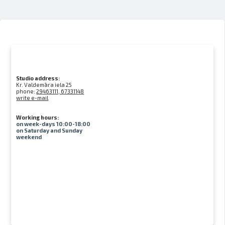
Studio address:
Kr. Valdemāra iela 25
phone:
29463111, 67331148
write e-mail
Working hours:
on week-days 10:00-18:00
on Saturday and Sunday
weekend