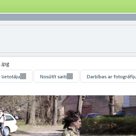
.jpg
 lietotāju
Nosūtīt saiti
Darbības ar fotogrāfij