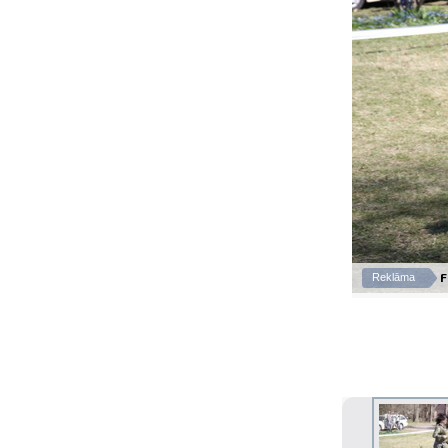
F
Reklāma