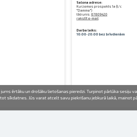
Salona adrese:
Kurzemes prospekts 1a (t/c
"Damme")
tālrunis:
67809420
rakstīt e-mail
Darba laiks:
10:00-20:00 bez brīvdienām
jums ērtāku un drošāku lietošanas pieredzi. Turpinot pārlūka sesiju v
mantot sīkdatnes. Jūs varat atcelt savu piekrišanu jebkurā laikā, mainot 