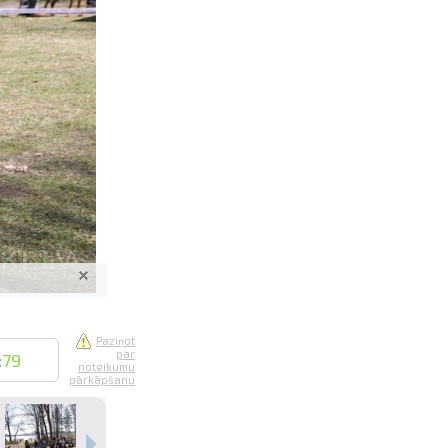
saistē
foto
ātienē
Paziņot
par
:
79
noteikumu
pārkāpšanu