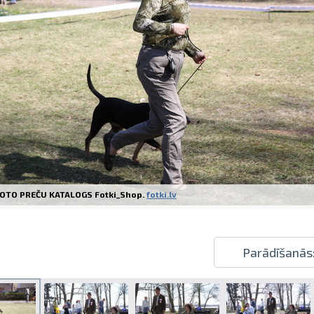
Izdrukas 1h laikā Rīgā – pasūtiet tieš
Dažādi formāti un papīra veidi jūsu 
Piegāde visā Latvijā vai saņemšana kl
OTO PREČU KATALOGS Fotki_Shop.
fotki.lv
Parādīšanās