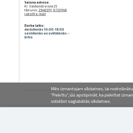
Salona adrese:
Kr. Valdemāra iela 25
tālrunis:
29463111, 67331148
rakstīt e-mail
Darba laiks:
darbdienās 10:00-18:00
sestdienās un svētdienās –
brīvs
Mēs izmantojam sīkdatnes, lai nodrošinātu 
"Piekrītu", jūs apstiprināt, ka piekrītat iz
izdzēšot saglabātās sīkdatnes.