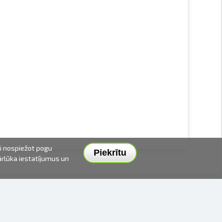
ai nospiežot pogu
Piekrītu
pārlūka iestatījumus un