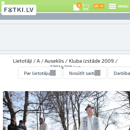
0
MENU
Lietotāji
/
A
/
Auseklis
/
Kluba izstāde 2009
/
27014210.jpg
Par lietotāju
Nosūtīt saiti
Darbība