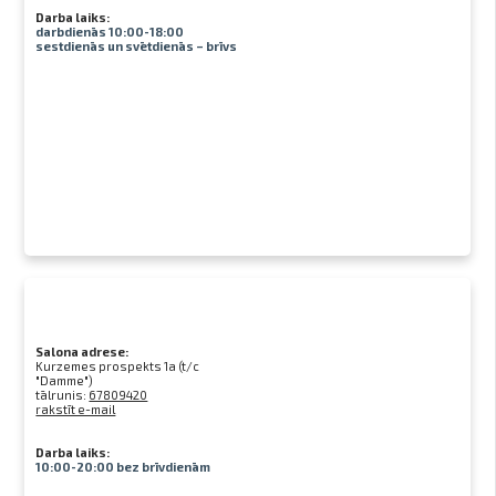
Darba laiks:
darbdienās 10:00-18:00
sestdienās un svētdienās – brīvs
Salona adrese:
Kurzemes prospekts 1a (t/c
"Damme")
tālrunis:
67809420
rakstīt e-mail
Darba laiks:
10:00-20:00 bez brīvdienām