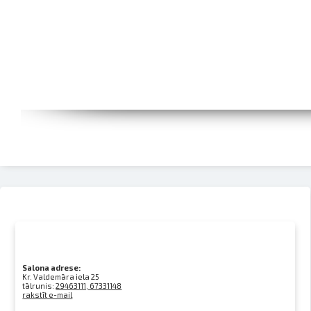
Salona adrese:
Kr. Valdemāra iela 25
tālrunis:
29463111, 67331148
rakstīt e-mail