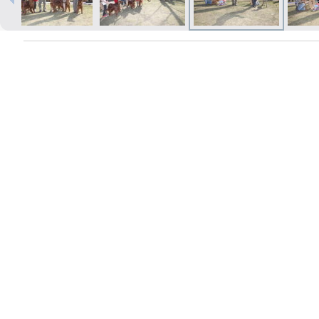
Izdrukas 1h laikā Rīgā – pasūtiet
tiešsaistē
Dažādi formāti un papīra veidi
jūsu foto
Piegāde visā Latvijā vai
saņemšana klātienē