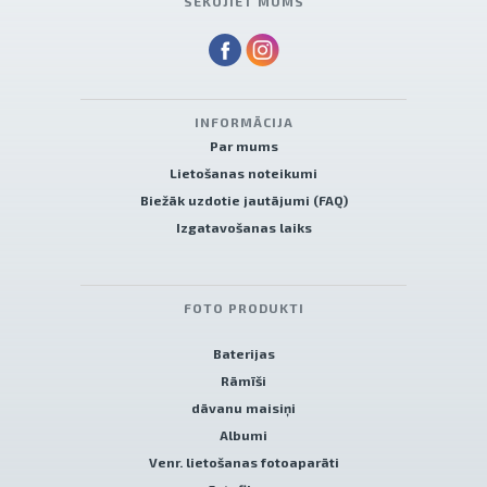
SEKOJIET MUMS
INFORMĀCIJA
Par mums
Lietošanas noteikumi
Biežāk uzdotie jautājumi (FAQ)
Izgatavošanas laiks
FOTO PRODUKTI
Baterijas
Rāmīši
dāvanu maisiņi
Albumi
Venr. lietošanas fotoaparāti