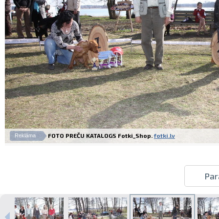
FOTO PREČU KATALOGS Fotki_Shop.
fotki.lv
Reklāma
Par