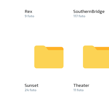
Rex
SouthernBr­
idge
9 foto
117 foto
Sunset
Theater
24 foto
11 foto