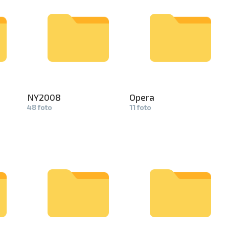
NY2008
Opera
48 foto
11 foto