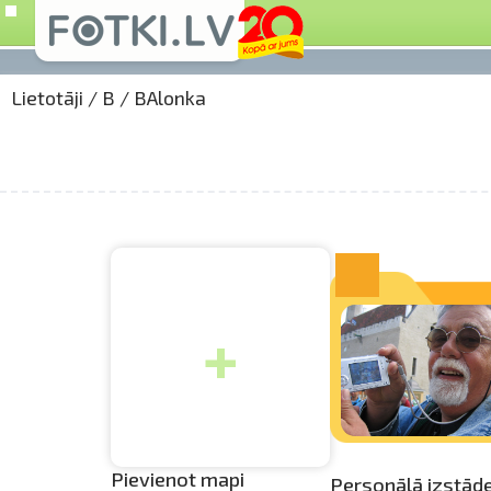
Lietotāji
/
B
/
BAlonka
+
Pievienot mapi
Personālā izstād