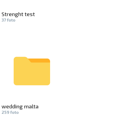
Strenght test
37 foto
wedding ma­
lta
259 foto