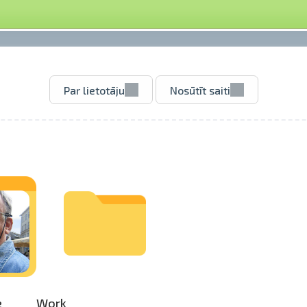
Par lietotāju
Nosūtīt saiti
e
Work