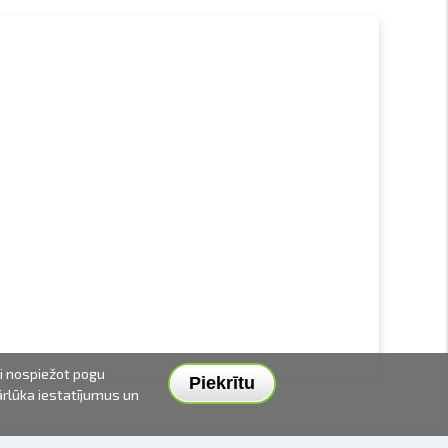
ai nospiežot pogu
Piekrītu
pārlūka iestatījumus un