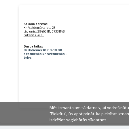
Salona adrese:
Kr. Valdemāra iela 25
tālrunis:
29463111, 67331148
rakstīt e-mail
Darba laiks:
darbdienās 10:00-18:00
sestdienās un svētdienās –
brīvs
Mēs izmantojam sīkdatnes, lai nodrošinātu 
"Piekrītu", jūs apstiprināt, ka piekrītat iz
izdzēšot saglabātās sīkdatnes.