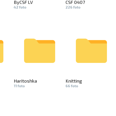
ByCSF LV
CSF 0407
42 foto
226 foto
Haritoshka­
Knitting
11 foto
66 foto