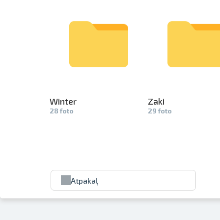
Winter
Zaki
28 foto
29 foto
Atpakaļ