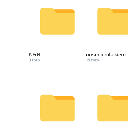
N&N
noseniemla­
ikiem
3 foto
19 foto