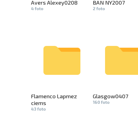
Avers Alex­
ey0208
BAN NY2007­
4 foto
2 foto
Flamenco L­
apmez
Glasgow040­
7
ciems
160 foto
43 foto