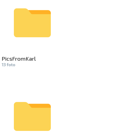
PicsFromKa­
rl
13 foto