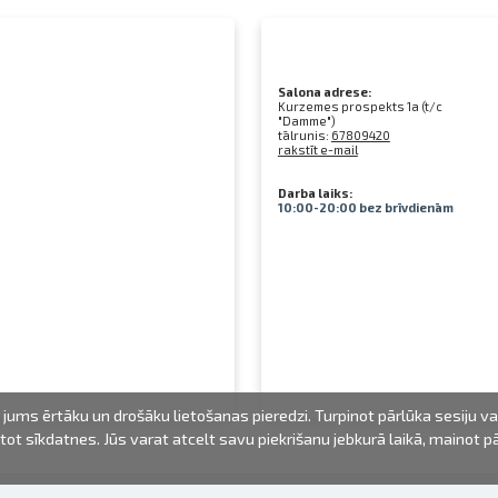
Salona adrese:
Kurzemes prospekts 1a (t/c
"Damme")
tālrunis:
67809420
rakstīt e-mail
Darba laiks:
10:00-20:00 bez brīvdienām
jums ērtāku un drošāku lietošanas pieredzi. Turpinot pārlūka sesiju v
mantot sīkdatnes. Jūs varat atcelt savu piekrišanu jebkurā laikā, mainot 