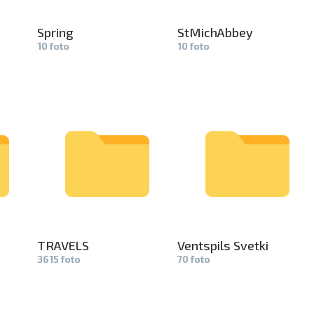
Spring
StMichAbbe­
y
10 foto
10 foto
TRAVELS
Ventspils Svetki
3615 foto
70 foto