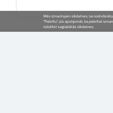
Mēs izmantojam sīkdatnes, lai nodrošinātu 
"Piekrītu", jūs apstiprināt, ka piekrītat iz
izdzēšot saglabātās sīkdatnes.
2000-2026 © Fotki.lv
SIA "FOTKI"
Reģ. Nr. 40003679362
Kontakti
SEKOJIET MUMS