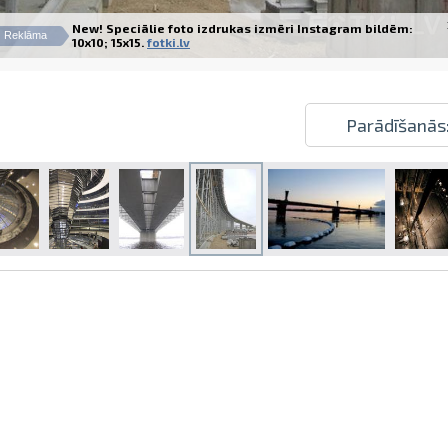
New! Speciālie foto izdrukas izmēri Instagram bildēm:
Reklāma
10x10; 15x15.
fotki.lv
Parādīšanās