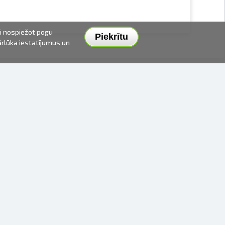
ai nospiežot pogu
Piekrītu
pārlūka iestatījumus un
PIEGĀDES VEIDI UN CENAS
APMAKSAS VEIDI