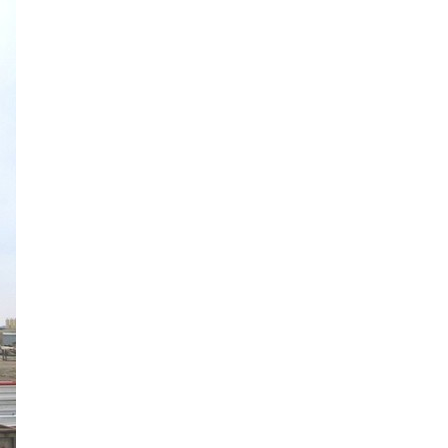
saistē
foto
ātienē