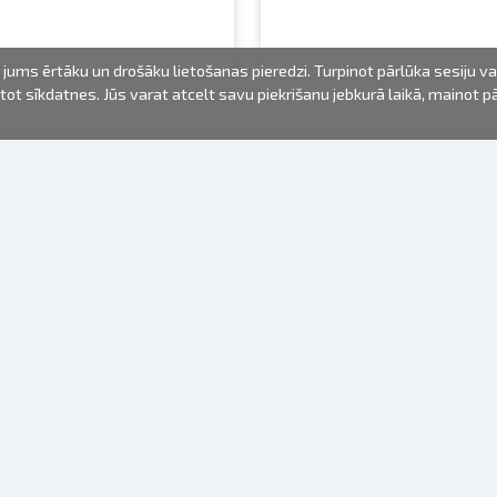
jums ērtāku un drošāku lietošanas pieredzi. Turpinot pārlūka sesiju v
mantot sīkdatnes. Jūs varat atcelt savu piekrišanu jebkurā laikā, mainot 
FOTO PRODUKTI
INFORMĀCIJA
Par mums
Baterijas
Lietošanas noteikumi
Rāmīši
Biežāk uzdotie jautājumi (FAQ)
dāvanu maisiņi
Izgatavošanas laiks
Albumi
Venr. lietošanas fotoaparāti
Fotofilmas
Rāmju stiprinājumi