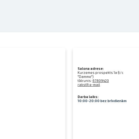
Salona adrese:
Kurzemes prospekts 1a (t/c
"Damme")
tālrunis:
67809420
rakstīt e-mail
Darba laiks:
10:00-20:00 bez brīvdienām