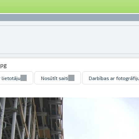
jpg
 lietotāju
Nosūtīt saiti
Darbības ar fotogrāfij