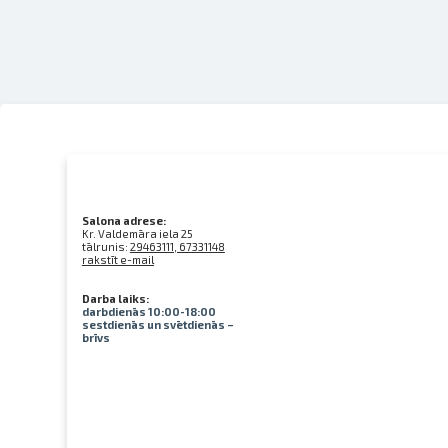
Salona adrese:
Kr. Valdemāra iela 25
tālrunis:
29463111, 67331148
rakstīt e-mail
Darba laiks:
darbdienās 10:00-18:00
sestdienās un svētdienās –
brīvs