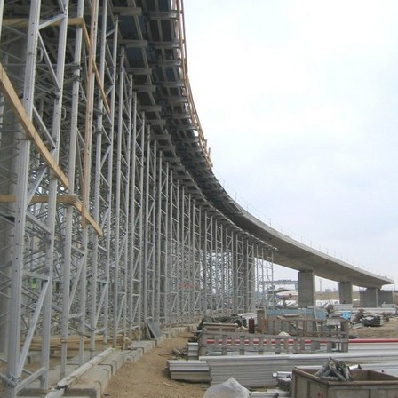
Izdrukas 1h laikā Rīgā – pasūtiet tieš
Dažādi formāti un papīra veidi jūsu 
Piegāde visā Latvijā vai saņemšana kl