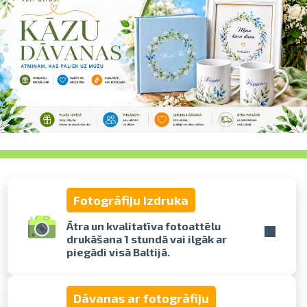
pavelciet, lai
Fotogrāfiju izdruka
Ātra un kvalitatīva fotoattēlu
drukāšana 1 stundā vai ilgāk ar
piegādi visā Baltijā.
Dāvanas ar fotogrāfiju