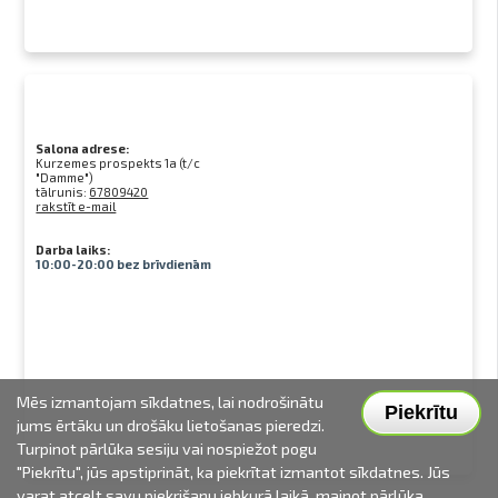
Salona adrese:
Kurzemes prospekts 1a (t/c
"Damme")
tālrunis:
67809420
rakstīt e-mail
Darba laiks:
10:00-20:00 bez brīvdienām
Mēs izmantojam sīkdatnes, lai nodrošinātu
Piekrītu
jums ērtāku un drošāku lietošanas pieredzi.
Turpinot pārlūka sesiju vai nospiežot pogu
"Piekrītu", jūs apstiprināt, ka piekrītat izmantot sīkdatnes. Jūs
varat atcelt savu piekrišanu jebkurā laikā, mainot pārlūka