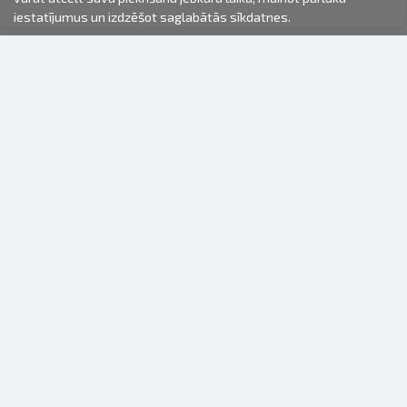
iestatījumus un izdzēšot saglabātās sīkdatnes.
2000-2026 © Fotki.lv
SIA "FOTKI"
Reģ. Nr. 40003679362
Kontakti
SEKOJIET MUMS
INFORMĀCIJA
Par mums
Lietošanas noteikumi