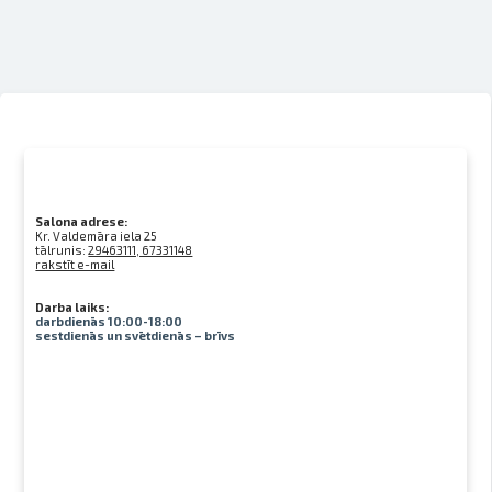
Salona adrese:
Kr. Valdemāra iela 25
tālrunis:
29463111, 67331148
rakstīt e-mail
Darba laiks:
darbdienās 10:00-18:00
sestdienās un svētdienās – brīvs