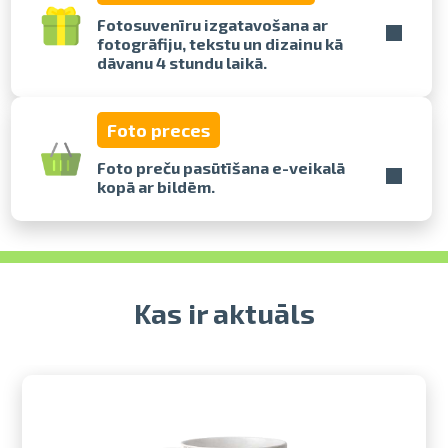
Fotosuvenīru izgatavošana ar
fotogrāfiju, tekstu un dizainu kā
Izdrukas 1h laikā Rīgā – pasūtiet
dāvanu 4 stundu laikā.
tiešsaistē
Dažādi formāti un papīra veidi
jūsu foto
Foto preces
Piegāde visā Latvijā vai
saņemšana klātienē
Foto preču pasūtīšana e-veikalā
kopā ar bildēm.
Kas ir aktuāls