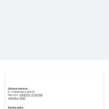
Salona adrese:
Kr. Valdemāra iela 25
tālrunis:
29463111, 67331148
rakstīt e-mail
Darba laiks: