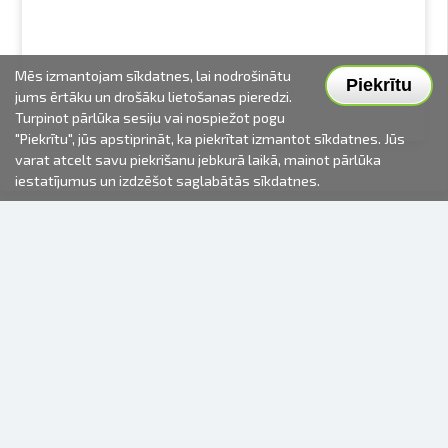
Mēs izmantojam sīkdatnes, lai nodrošinātu
Piekrītu
jums ērtāku un drošāku lietošanas pieredzi.
Turpinot pārlūka sesiju vai nospiežot pogu
"Piekrītu", jūs apstiprināt, ka piekrītat izmantot sīkdatnes. Jūs
varat atcelt savu piekrišanu jebkurā laikā, mainot pārlūka
iestatījumus un izdzēšot saglabātās sīkdatnes.
2000-2026 © Fotki.lv
SIA "FOTKI"
Reģ. Nr. 40003679362
Kontakti
SEKOJIET MUMS