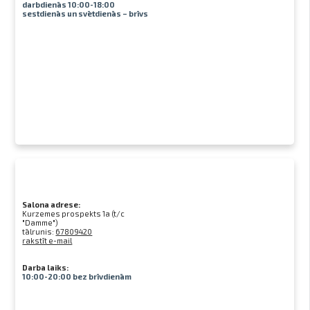
darbdienās 10:00-18:00
sestdienās un svētdienās – brīvs
Salona adrese:
Kurzemes prospekts 1a (t/c
"Damme")
tālrunis:
67809420
rakstīt e-mail
Darba laiks:
10:00-20:00 bez brīvdienām