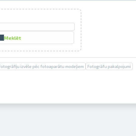
Izdrukas 1h laikā Rīgā – pasūtiet tieš
Dažādi formāti un papīra veidi jūsu 
Meklēt
Piegāde visā Latvijā vai saņemšana kl
Fotogrāfiju izvēle pēc fotoaparātu modeļiem
Fotogrāfu pakalpojumi