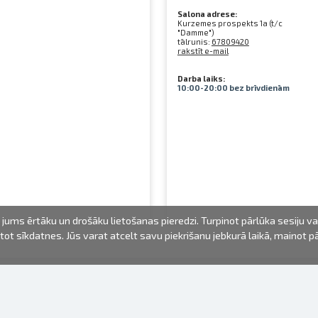
Salona adrese:
Kurzemes prospekts 1a (t/c
"Damme")
tālrunis:
67809420
rakstīt e-mail
Darba laiks:
10:00-20:00 bez brīvdienām
jums ērtāku un drošāku lietošanas pieredzi. Turpinot pārlūka sesiju v
mantot sīkdatnes. Jūs varat atcelt savu piekrišanu jebkurā laikā, mainot 