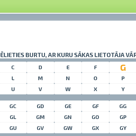
VĒLIETIES BURTU, AR KURU SĀKAS LIETOTĀJA VĀ
G
C
D
E
F
L
M
N
O
P
U
V
W
X
Y
GC
GD
GE
GF
GG
GL
GM
GN
GO
GP
GU
GV
GW
GX
GY