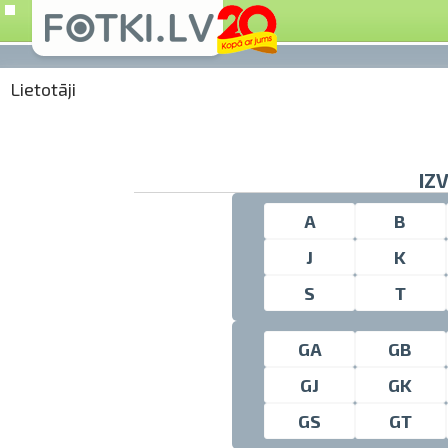
Lietotāji
IZ
A
B
J
K
S
T
GA
GB
GJ
GK
GS
GT