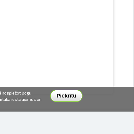
ai nospiežot pogu
Piekrītu
pārlūka iestatījumus un