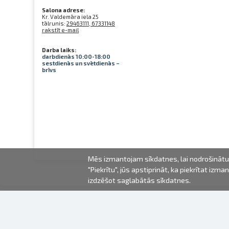
Salona adrese:
Kr. Valdemāra iela 25
tālrunis:
29463111, 67331148
rakstīt e-mail
Darba laiks:
darbdienās 10:00-18:00
sestdienās un svētdienās –
brīvs
Mēs izmantojam sīkdatnes, lai nodrošinātu 
"Piekrītu", jūs apstiprināt, ka piekrītat iz
izdzēšot saglabātās sīkdatnes.