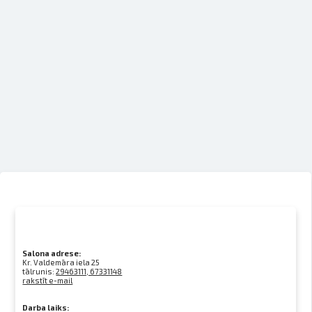
Salona adrese:
Kr. Valdemāra iela 25
tālrunis:
29463111, 67331148
rakstīt e-mail
Darba laiks: