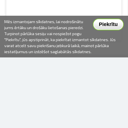
Mēs izmantojam sīkdatnes, lai nodrošinātu
Piekrītu
jums ērtāku un drošāku lietošanas pieredzi.
Turpinot pārlūka sesiju vai nospiežot pogu
"Piekrītu", jūs apstiprināt, ka piekrītat izmantot sīkdatnes. Jūs
varat atcelt savu piekrišanu jebkurā laikā, mainot pārlūka
iestatījumus un izdzēšot saglabātās sīkdatnes.
2000-2026 © Fotki.lv
SIA "FOTKI"
Reģ. Nr. 40003679362
Kontakti
SEKOJIET MUMS