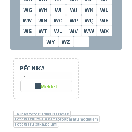
WG
WH
WI
WJ
WK
WL
WM
WN
WO
WP
WQ
WR
pavelciet, lai
WS
WT
WU
WV
WW
WX
WY
WZ
PĒC NIKA
Meklēt
Izdrukas 1h laikā Rīgā – pasūtiet
tiešsaistē
Jaunās fotogrāfijas izstādēs
Dažādi formāti un papīra veidi
Fotogrāfiju izvēle pēc fotoaparātu modeļiem
jūsu foto
Fotogrāfu pakalpojumi
Piegāde visā Latvijā vai