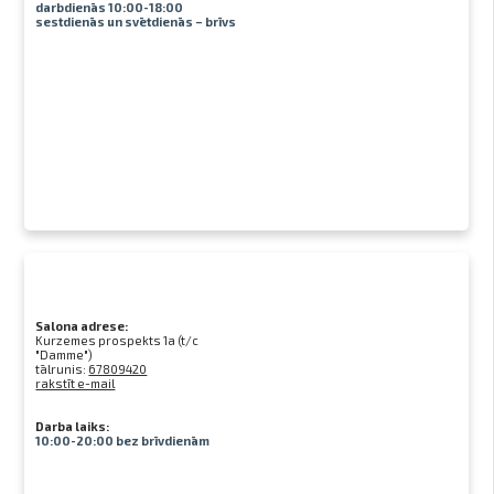
darbdienās 10:00-18:00
sestdienās un svētdienās – brīvs
Salona adrese:
Kurzemes prospekts 1a (t/c
"Damme")
tālrunis:
67809420
rakstīt e-mail
Darba laiks:
10:00-20:00 bez brīvdienām