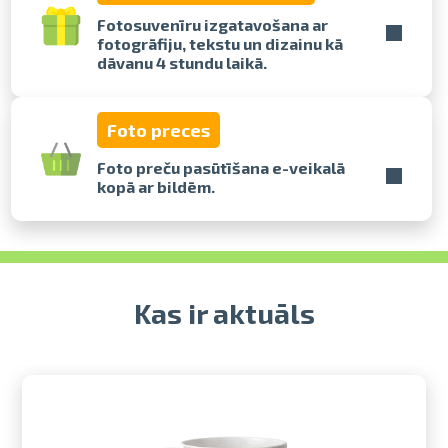
Fotosuvenīru izgatavošana ar
fotogrāfiju, tekstu un dizainu kā
Izdrukas 1h laikā Rīgā – pasūtiet
dāvanu 4 stundu laikā.
tiešsaistē
Dažādi formāti un papīra veidi
jūsu foto
Foto preces
Piegāde visā Latvijā vai
saņemšana klātienē
Foto preču pasūtīšana e-veikalā
kopā ar bildēm.
Kas ir aktuāls