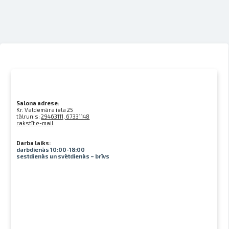
Salona adrese:
Kr. Valdemāra iela 25
tālrunis:
29463111, 67331148
rakstīt e-mail
Darba laiks:
darbdienās 10:00-18:00
sestdienās un svētdienās – brīvs