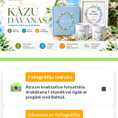
pavelciet, lai
Fotogrāfiju izdruka
Ātra un kvalitatīva fotoattēlu
drukāšana 1 stundā vai ilgāk ar
piegādi visā Baltijā.
Dāvanas ar fotogrāfiju