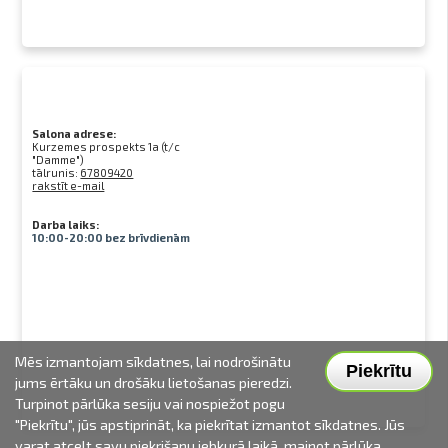
Salona adrese:
Kurzemes prospekts 1a (t/c
"Damme")
tālrunis:
67809420
rakstīt e-mail
Darba laiks:
10:00-20:00 bez brīvdienām
Mēs izmantojam sīkdatnes, lai nodrošinātu
Piekrītu
jums ērtāku un drošāku lietošanas pieredzi.
Turpinot pārlūka sesiju vai nospiežot pogu
"Piekrītu", jūs apstiprināt, ka piekrītat izmantot sīkdatnes. Jūs
varat atcelt savu piekrišanu jebkurā laikā, mainot pārlūka