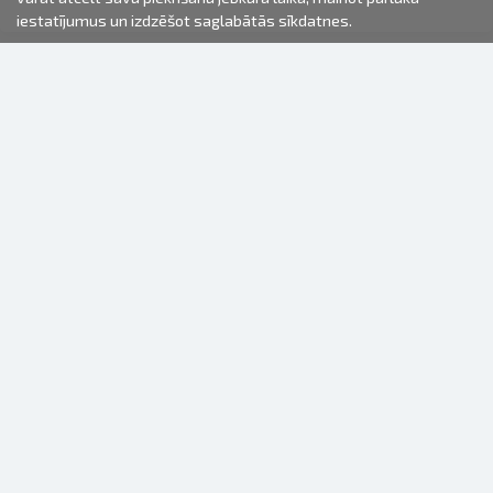
iestatījumus un izdzēšot saglabātās sīkdatnes.
2000-2026 © Fotki.lv
SIA "FOTKI"
Reģ. Nr. 40003679362
Kontakti
SEKOJIET MUMS
INFORMĀCIJA
Par mums
Lietošanas noteikumi