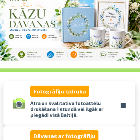
pavelciet, lai
Fotogrāfiju izdruka
Ātra un kvalitatīva fotoattēlu
drukāšana 1 stundā vai ilgāk ar
piegādi visā Baltijā.
Dāvanas ar fotogrāfiju