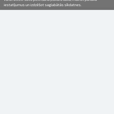
iestatījumus un izdzēšot saglabātās sīkdatnes.
2000-2026 © Fotki.lv
SIA "FOTKI"
Reģ. Nr. 40003679362
Kontakti
SEKOJIET MUMS
INFORMĀCIJA
Par mums
Lietošanas noteikumi