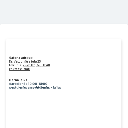
Salona adrese:
Kr. Valdemāra iela 25
tālrunis:
29463111, 67331148
rakstīt e-mail
Darba laiks:
darbdienās 10:00-18:00
sestdienās un svētdienās – brīvs