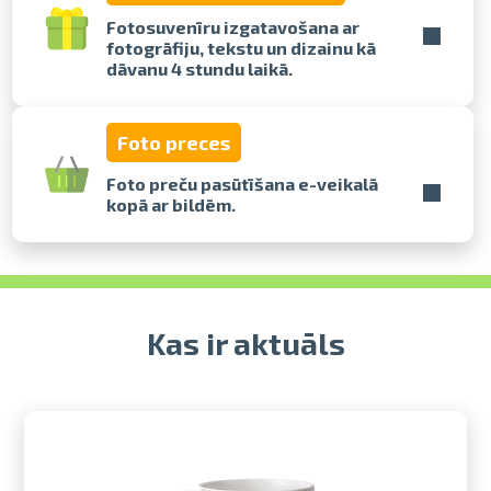
Fotosuvenīru izgatavošana ar
fotogrāfiju, tekstu un dizainu kā
Izdrukas 1h laikā Rīgā – pasūtiet
dāvanu 4 stundu laikā.
tiešsaistē
Dažādi formāti un papīra veidi
jūsu foto
Foto preces
Piegāde visā Latvijā vai
saņemšana klātienē
Foto preču pasūtīšana e-veikalā
kopā ar bildēm.
Kas ir aktuāls