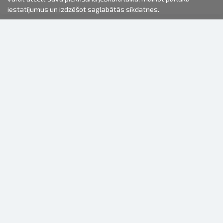
iestatījumus un izdzēšot saglabātās sīkdatnes.
2000-2026 © Fotki.lv
SIA "FOTKI"
Reģ. Nr. 40003679362
Kontakti
SEKOJIET MUMS
INFORMĀCIJA
Par mums
Lietošanas noteikumi