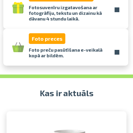
Fotosuvenīru izgatavošana ar
fotogrāfiju, tekstu un dizainu kā
Izdrukas 1h laikā Rīgā – pasūtiet
dāvanu 4 stundu laikā.
tiešsaistē
Dažādi formāti un papīra veidi
jūsu foto
Foto preces
Piegāde visā Latvijā vai
saņemšana klātienē
Foto preču pasūtīšana e-veikalā
kopā ar bildēm.
Kas ir aktuāls