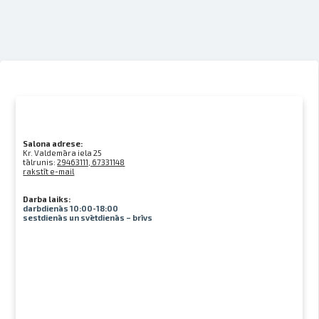
Salona adrese:
Kr. Valdemāra iela 25
tālrunis:
29463111, 67331148
rakstīt e-mail
Darba laiks:
darbdienās 10:00-18:00
sestdienās un svētdienās – brīvs