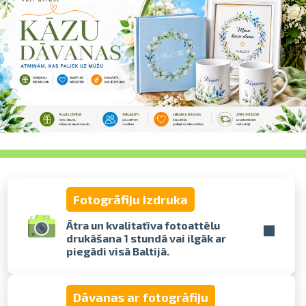
pavelciet, lai
Fotogrāfiju izdruka
Ātra un kvalitatīva fotoattēlu
drukāšana 1 stundā vai ilgāk ar
piegādi visā Baltijā.
Dāvanas ar fotogrāfiju