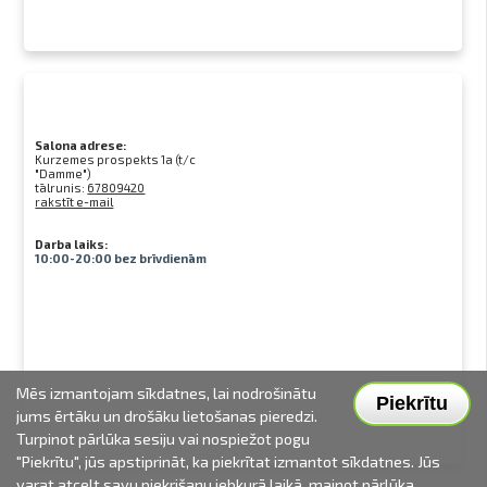
Salona adrese:
Kurzemes prospekts 1a (t/c
"Damme")
tālrunis:
67809420
rakstīt e-mail
Darba laiks:
10:00-20:00 bez brīvdienām
Mēs izmantojam sīkdatnes, lai nodrošinātu
Piekrītu
jums ērtāku un drošāku lietošanas pieredzi.
Turpinot pārlūka sesiju vai nospiežot pogu
"Piekrītu", jūs apstiprināt, ka piekrītat izmantot sīkdatnes. Jūs
varat atcelt savu piekrišanu jebkurā laikā, mainot pārlūka