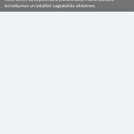
iestatījumus un izdzēšot saglabātās sīkdatnes.
2000-2026 © Fotki.lv
SIA "FOTKI"
Reģ. Nr. 40003679362
Kontakti
SEKOJIET MUMS
INFORMĀCIJA
Par mums
Lietošanas noteikumi