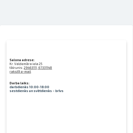
Salona adrese:
Kr. Valdemāra iela 25
tālrunis:
29463111, 67331148
rakstīt e-mail
Darba laiks:
darbdienās 10:00-18:00
sestdienās un svētdienās – brīvs