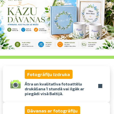
pavelciet, lai
Fotogrāfiju izdruka
Ātra un kvalitatīva fotoattēlu
drukāšana 1 stundā vai ilgāk ar
piegādi visā Baltijā.
Dāvanas ar fotogrāfiju