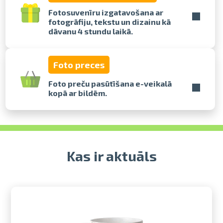
Fotosuvenīru izgatavošana ar
fotogrāfiju, tekstu un dizainu kā
Izdrukas 1h laikā Rīgā – pasūtiet
dāvanu 4 stundu laikā.
tiešsaistē
Dažādi formāti un papīra veidi
jūsu foto
Foto preces
Piegāde visā Latvijā vai
saņemšana klātienē
Foto preču pasūtīšana e-veikalā
kopā ar bildēm.
Kas ir aktuāls