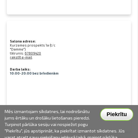
Salona adrese:
Kurzemes prospekts 1a (t/c
"Damme")
tālrunis:
67809420
rakstīt e-mail
Darba laiks:
10:00-20:00 bez brīvdienām
Mēs izmantojam sīkdatnes, lai nodrošinātu
Piekrītu
jums ērtāku un drošāku lietošanas pieredzi.
Turpinot pārlūka sesiju vai nospiežot pogu
"Piekrītu", jūs apstiprināt, ka piekrītat izmantot sīkdatnes. Jūs
varat atcelt savu piekrišanu jebkurā laikā, mainot pārlūka