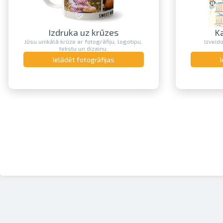
Izdruka uz krūzes
K
Jūsu unikālā krūze ar fotogrāfiju, logotipu,
Izveid
tekstu un dizainu.
Ielādēt fotogrāfijas