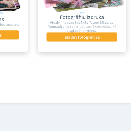
Fotogrāfiju izdruka
es
Atdzīvini savas labākās fotogrāfijas uz
zles apdruka
fotopapīra, jo tas ir uzticamākais veids, kā
saglabāt atmiņas.
s
Ielādēt fotogrāfijas