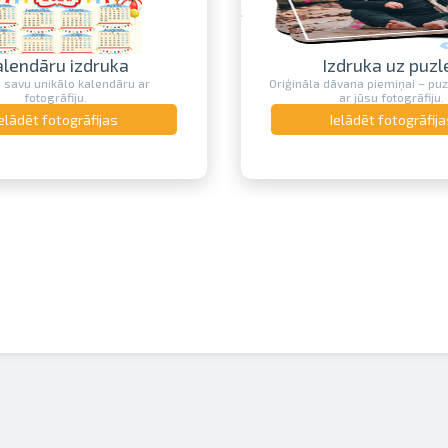
alendāru izdruka
Izdruka uz puzl
o savu unikālo kalendāru ar
Oriģināla dāvana piemiņai – pu
fotogrāfiju.
ar jūsu fotogrāfiju.
Ielādēt fotogrāfijas
Ielādēt fotogrāfija