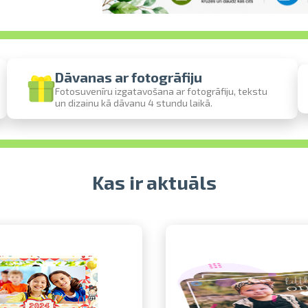
Dāvanas ar fotogrāfiju
Fotosuvenīru izgatavošana ar fotogrāfiju, tekstu
un dizainu kā dāvanu 4 stundu laikā.
Izdrukas 1h laikā Rīgā – pasūtiet tiešsai
Dažādi formāti un papīra veidi jūsu fo
Piegāde visā Latvijā vai saņemšana klāt
Kas ir aktuāls