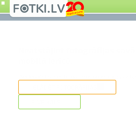
Neatstājiet fotogrāfijas savā
mobilā ierīcē.
Pievienojiet savus fotoattēlus no jebkuras vieta
IELĀDĒT FOTOGRĀFIJAS
E-VEIKALS