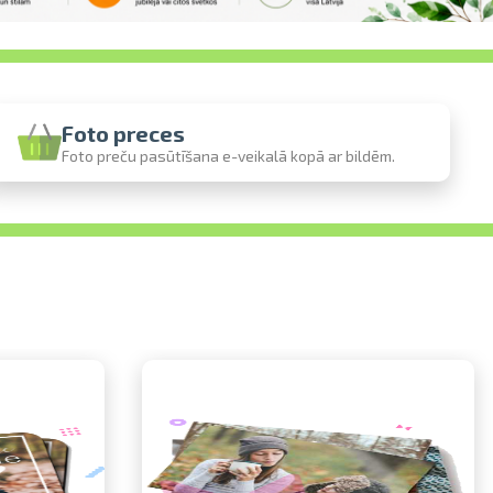
Foto preces
Foto preču pasūtīšana e-veikalā kopā ar bildēm.
stē
to
ienē