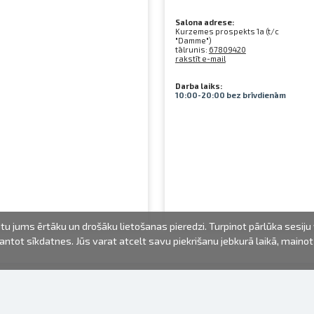
Salona adrese:
Kurzemes prospekts 1a (t/c
"Damme")
tālrunis:
67809420
rakstīt e-mail
Darba laiks:
10:00-20:00 bez brīvdienām
u jums ērtāku un drošāku lietošanas pieredzi. Turpinot pārlūka sesiju
izmantot sīkdatnes. Jūs varat atcelt savu piekrišanu jebkurā laikā, maino