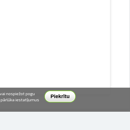
 vai nospiežot pogu
Piekrītu
t pārlūka iestatījumus