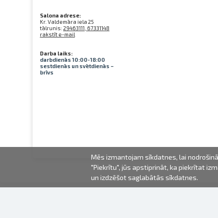
Salona adrese:
Kr. Valdemāra iela 25
tālrunis:
29463111, 67331148
rakstīt e-mail
Darba laiks:
darbdienās 10:00-18:00
sestdienās un svētdienās –
brīvs
Mēs izmantojam sīkdatnes, lai nodrošināt
"Piekrītu", jūs apstiprināt, ka piekrītat 
un izdzēšot saglabātās sīkdatnes.