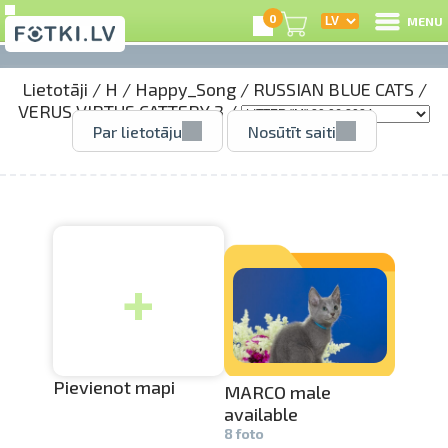
0
MENU
Lietotāji
/
H
/
Happy_Song
/
RUSSIAN BLUE CATS
/
I
VERUS VIRTUS CATTERY 3
/
Par lietotāju
Nosūtīt saiti
R
I
+
e
C
S
Pievienot mapi
MARCO male
available
8 foto
Li