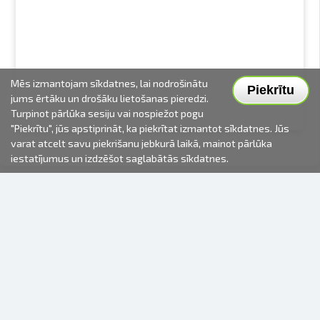
Mēs izmantojam sīkdatnes, lai nodrošinātu
Piekrītu
jums ērtāku un drošāku lietošanas pieredzi.
Turpinot pārlūka sesiju vai nospiežot pogu
"Piekrītu", jūs apstiprināt, ka piekrītat izmantot sīkdatnes. Jūs
varat atcelt savu piekrišanu jebkurā laikā, mainot pārlūka
iestatījumus un izdzēšot saglabātās sīkdatnes.
2000-2026 © Fotki.lv
SIA "FOTKI"
Reģ. Nr. 40003679362
Kontakti