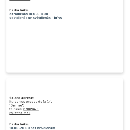
Darba laiks:
darbdienās 10:00-18:00
sestdienās un svētdienās – brīvs
Salona adrese:
Kurzemes prospekts 1a (t/c
"Damme")
tālrunis:
67809420
rakstīt e-mail
Darba laiks:
10:00-20:00 bez brīvdienām