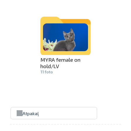
MYRA female on
hold/LV
11 foto
Atpakaļ