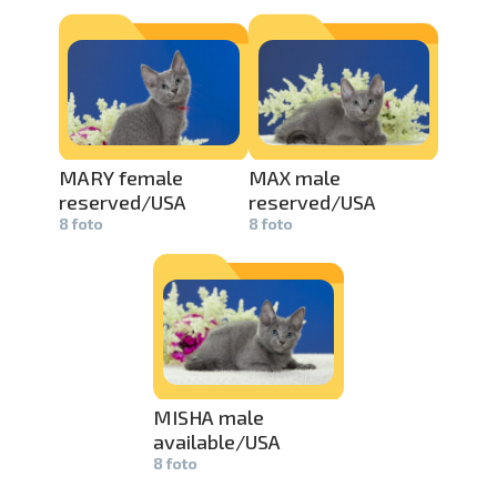
pavelciet, lai
MARY female
MAX male
reserved/U­
SA
reserved/U­
SA
8 foto
8 foto
MISHA male
available/­
USA
8 foto