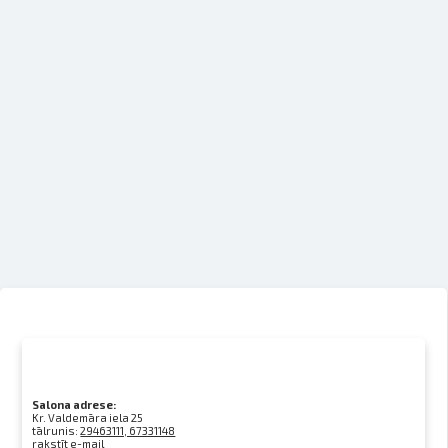
Salona adrese:
Kr. Valdemāra iela 25
tālrunis:
29463111, 67331148
rakstīt e-mail