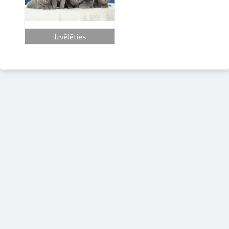
Izvēlēties