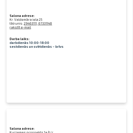
Salona adrese:
Kr. Valdemāra iela 25
tālrunis:
29463111, 67331148
rakstīt e-mail
Darba laiks:
darbdienās 10:00-18:00
sestdienās un svētdienās – brīvs
Salona adrese:
Kurzemes prospekts 1a (t/c