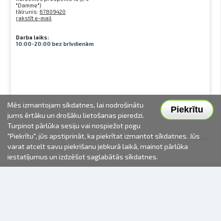
"Damme")
tālrunis:
67809420
rakstīt e-mail
Darba laiks:
10:00-20:00 bez brīvdienām
Mēs izmantojam sīkdatnes, lai nodrošinātu
Piekrītu
jums ērtāku un drošāku lietošanas pieredzi.
Turpinot pārlūka sesiju vai nospiežot pogu
"Piekrītu", jūs apstiprināt, ka piekrītat izmantot sīkdatnes. Jūs
varat atcelt savu piekrišanu jebkurā laikā, mainot pārlūka
iestatījumus un izdzēšot saglabātās sīkdatnes.