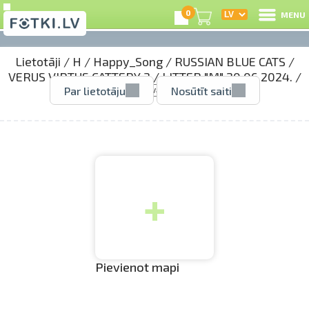
0
MENU
Lietotāji
/
H
/
Happy_Song
/
RUSSIAN BLUE CATS
/
I
VERUS VIRTUS CATTERY 3
/
LITTER "M" 20.06.2024.
/
Par lietotāju
Nosūtīt saiti
R
I
+
e
C
S
Pievienot mapi
Li