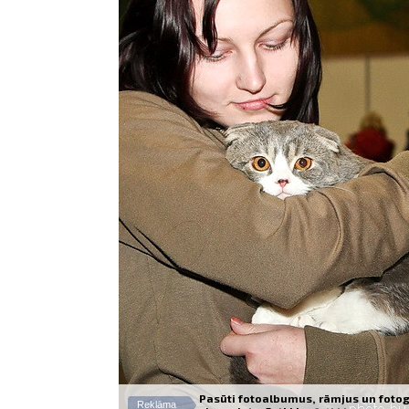
Pasūti fotoalbumus, rāmjus un fotog
Reklāma