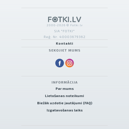
2000-2026 © Fotki.lv
SIA "FOTKI"
Reģ. Nr. 40003679362
Kontakti
SEKOJIET MUMS
INFORMĀCIJA
Par mums
Lietošanas noteikumi
Biežāk uzdotie jautājumi (FAQ)
Izgatavošanas laiks