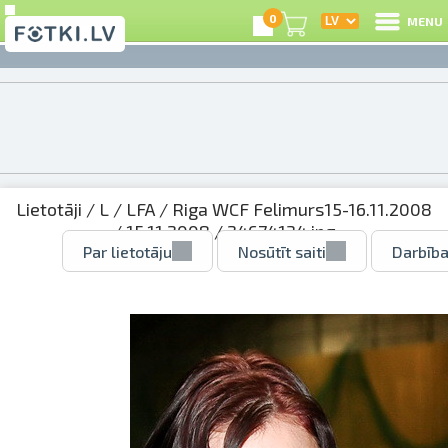
0
MENU
Lietotāji
/
L
/
LFA
/
Riga WCF Felimurs15-16.11.2008
/
15.11.2008
/ 24674134.jpg
Par lietotāju
Nosūtīt saiti
Darbība