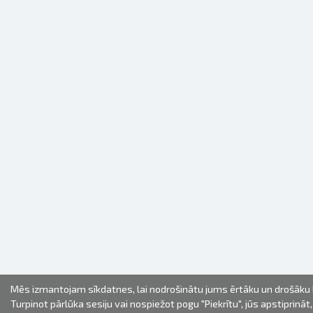
Mēs izmantojam sīkdatnes, lai nodrošinātu jums ērtāku un drošāku l
Turpinot pārlūka sesiju vai nospiežot pogu "Piekrītu", jūs apstiprināt