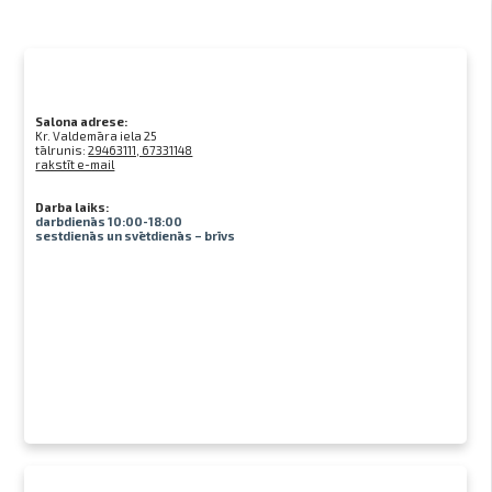
Salona adrese:
Kr. Valdemāra iela 25
tālrunis:
29463111, 67331148
rakstīt e-mail
Darba laiks:
darbdienās 10:00-18:00
sestdienās un svētdienās – brīvs