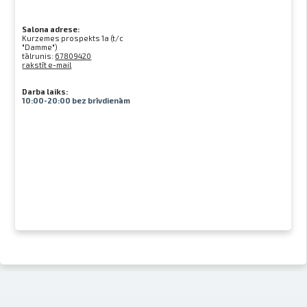
Salona adrese:
Kurzemes prospekts 1a (t/c
"Damme")
tālrunis:
67809420
rakstīt e-mail
Darba laiks:
10:00-20:00 bez brīvdienām