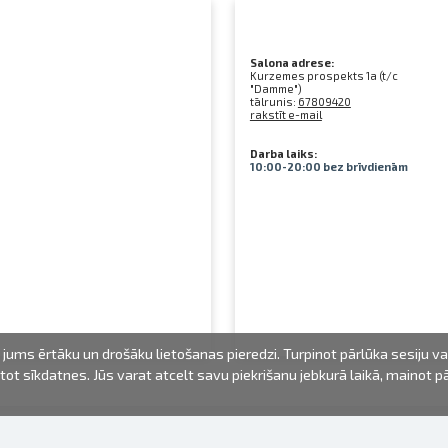
Salona adrese:
Kurzemes prospekts 1a (t/c
"Damme")
tālrunis:
67809420
rakstīt e-mail
Darba laiks:
10:00-20:00 bez brīvdienām
jums ērtāku un drošāku lietošanas pieredzi. Turpinot pārlūka sesiju v
mantot sīkdatnes. Jūs varat atcelt savu piekrišanu jebkurā laikā, mainot 