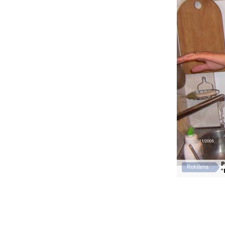
P
Reklāma
"