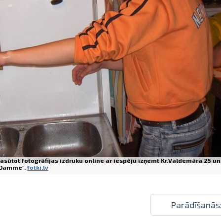
Izdrukas 1h laikā Rīgā – pasūtiet tieš
Dažādi formāti un papīra veidi jūsu 
Piegāde visā Latvijā vai saņemšana kl
asūtot fotogrāfijas izdruku online ar iespēju izņemt Kr.Valdemāra 25 un
Damme".
fotki.lv
Parādīšanās