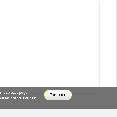
ai nospiežot pogu
Piekrītu
pārlūka iestatījumus un