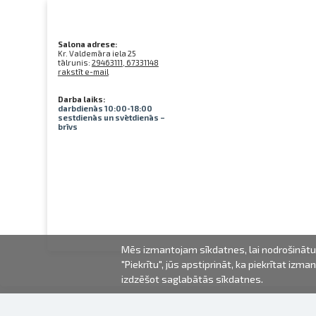
Salona adrese:
Kr. Valdemāra iela 25
tālrunis:
29463111, 67331148
rakstīt e-mail
Darba laiks:
darbdienās 10:00-18:00
sestdienās un svētdienās –
brīvs
Mēs izmantojam sīkdatnes, lai nodrošinātu 
"Piekrītu", jūs apstiprināt, ka piekrītat iz
izdzēšot saglabātās sīkdatnes.