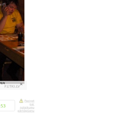
saistē
foto
ātienē
 t/c
Paziņot
par
:
53
noteikumu
pārkāpšanu