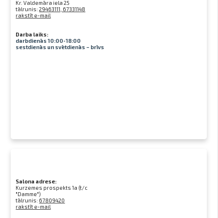
Kr. Valdemāra iela 25
tālrunis:
29463111, 67331148
rakstīt e-mail
Darba laiks:
darbdienās 10:00-18:00
sestdienās un svētdienās – brīvs
Salona adrese:
Kurzemes prospekts 1a (t/c
"Damme")
tālrunis:
67809420
rakstīt e-mail