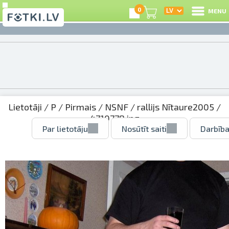
0
MENU
Lietotāji
/
P
/
Pirmais
/
NSNF
/
rallijs Nītaure2005
/
4710778.jpg
Par lietotāju
Nosūtīt saiti
Darbība