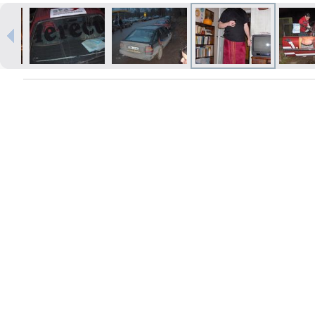
Izdrukas 1h laikā Rīgā – pasūtiet
tiešsaistē
Dažādi formāti un papīra veidi
jūsu foto
Piegāde visā Latvijā vai
saņemšana klātienē