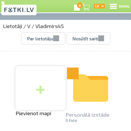
0
MENU
Lietotāji
/
V
/
Vladimirs45
I
Par lietotāju
Nosūtīt saiti
R
I
+
e
C
S
Pievienot mapi
Personālā izstāde
0 foto
Li