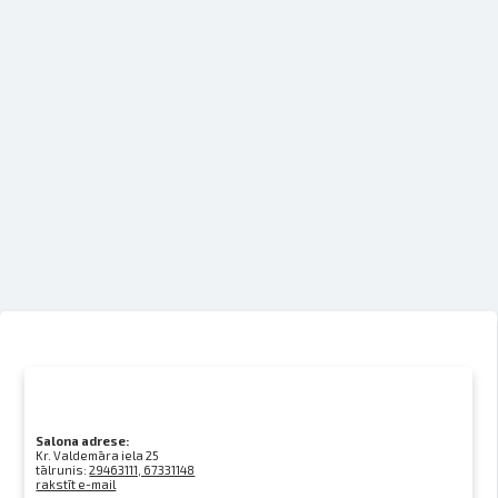
Salona adrese:
Kr. Valdemāra iela 25
tālrunis:
29463111, 67331148
rakstīt e-mail