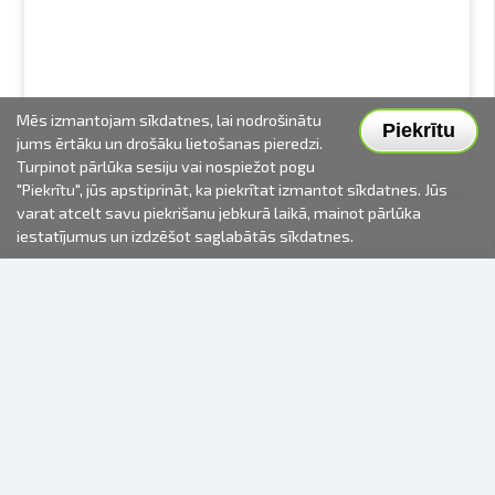
Mēs izmantojam sīkdatnes, lai nodrošinātu
Piekrītu
jums ērtāku un drošāku lietošanas pieredzi.
Turpinot pārlūka sesiju vai nospiežot pogu
"Piekrītu", jūs apstiprināt, ka piekrītat izmantot sīkdatnes. Jūs
varat atcelt savu piekrišanu jebkurā laikā, mainot pārlūka
iestatījumus un izdzēšot saglabātās sīkdatnes.
2000-2026 © Fotki.lv
SIA "FOTKI"
Reģ. Nr. 40003679362
Kontakti