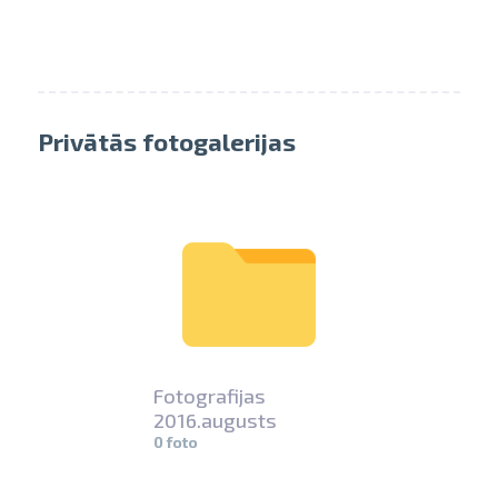
pavelciet, lai
Privātās fotogalerijas
Fotografij­
as
2016.augus­
ts
0 foto