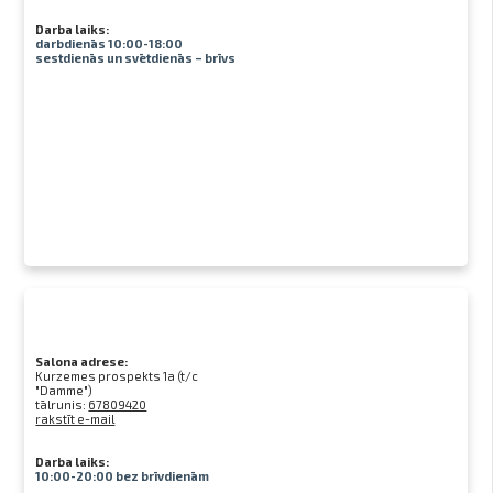
Darba laiks:
darbdienās 10:00-18:00
sestdienās un svētdienās – brīvs
Salona adrese:
Kurzemes prospekts 1a (t/c
"Damme")
tālrunis:
67809420
rakstīt e-mail
Darba laiks:
10:00-20:00 bez brīvdienām