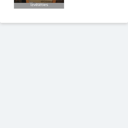
Izvēlēties