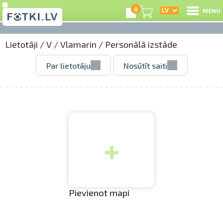
0
MENU
Lietotāji
/
V
/
Vlamarin
/
Personālā izstāde
I
Par lietotāju
Nosūtīt saiti
R
I
+
e
C
S
Pievienot mapi
Li