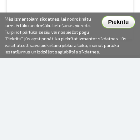
Mēs izmantojam sīkdatnes, lai nodrošinātu
Piekrītu
jums ērtāku un drošāku lietošanas pieredzi.
Turpinot pārlūka sesiju vai nospiežot pogu
"Piekrītu", jūs apstiprināt, ka piekrītat izmantot sīkdatnes. Jūs
varat atcelt savu piekrišanu jebkurā laikā, mainot pārlūka
iestatījumus un izdzēšot saglabātās sīkdatnes.
2000-2026 © Fotki.lv
SIA "FOTKI"
Reģ. Nr. 40003679362
Kontakti
SEKOJIET MUMS