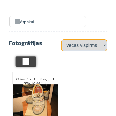
pavelciet, lai
Atpakaļ
Fotogrāfijas
29.izm. Ecco kurpītes, ļoti l.
stāv. 12.00 EUR