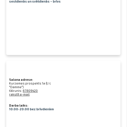
sestdienās un svētdienās – brīvs
Salona adrese:
Kurzemes prospekts 1a (t/c
"Damme")
tālrunis:
67809420
rakstīt e-mail
Darba laiks:
10:00-20:00 bez brīvdienām