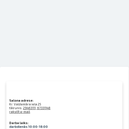
Salona adrese:
Kr. Valdemāra iela 25
tālrunis:
29463111, 67331148
rakstīt e-mail
Darba laiks:
darbdienās 10:00-18:00