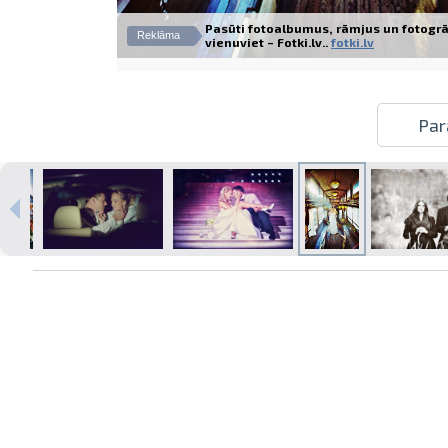
Pasūti fotoalbumus, rāmjus un fotogrā
Reklāma
vienuviet – Fotki.lv..
fotki.lv
Izdrukas 1h laikā Rīgā – pasūtiet
Par
tiešsaistē
Dažādi formāti un papīra veidi
jūsu foto
Piegāde visā Latvijā vai
saņemšana klātienē