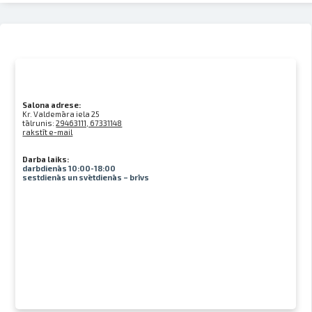
Salona adrese:
Kr. Valdemāra iela 25
tālrunis:
29463111, 67331148
rakstīt e-mail
Darba laiks:
darbdienās 10:00-18:00
sestdienās un svētdienās – brīvs