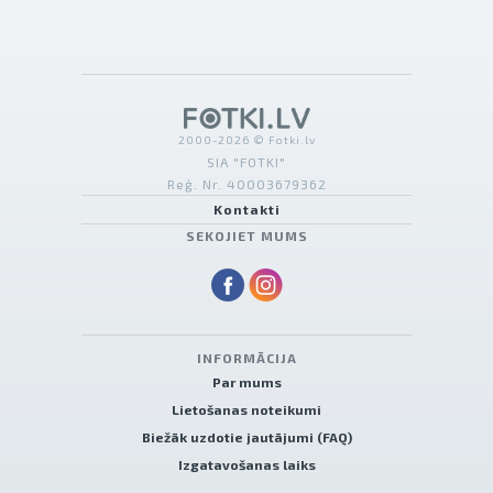
2000-2026 © Fotki.lv
SIA "FOTKI"
Reģ. Nr. 40003679362
Kontakti
SEKOJIET MUMS
INFORMĀCIJA
Par mums
Lietošanas noteikumi
Biežāk uzdotie jautājumi (FAQ)
Izgatavošanas laiks