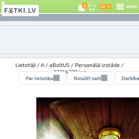
0
MENU
Lietotāji
/
A
/
aBoltUS
/
Personālā izstāde
/
32314270.jpg
Par lietotāju
Nosūtīt saiti
Darbība