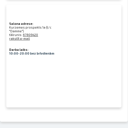
Salona adrese:
Kurzemes prospekts 1a (t/c
"Damme")
tālrunis:
67809420
rakstīt e-mail
Darba laiks:
10:00-20:00 bez brīvdienām