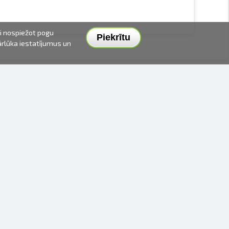
ai nospiežot pogu
Piekrītu
pārlūka iestatījumus un
PIEGĀDES VEIDI UN CENAS
APMAKSAS VEIDI