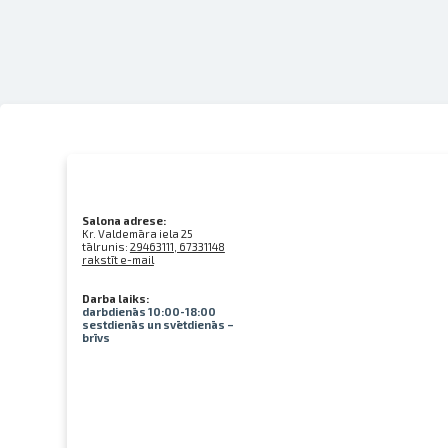
Salona adrese:
Kr. Valdemāra iela 25
tālrunis:
29463111, 67331148
rakstīt e-mail
Darba laiks:
darbdienās 10:00-18:00
sestdienās un svētdienās –
brīvs