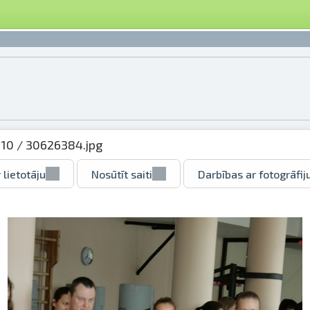
010
/ 30626384.jpg
 lietotāju
Nosūtīt saiti
Darbības ar fotogrāfij