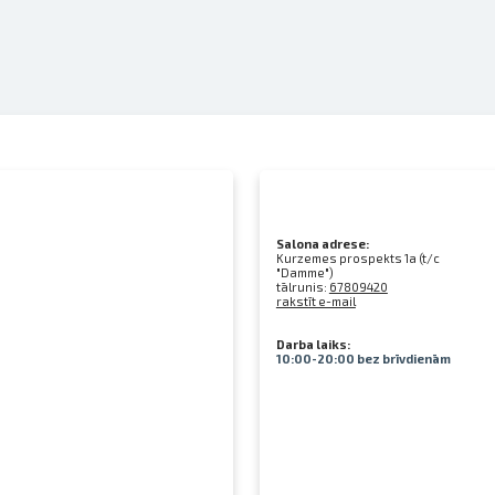
Salona adrese:
Kurzemes prospekts 1a (t/c
"Damme")
tālrunis:
67809420
rakstīt e-mail
Darba laiks:
10:00-20:00 bez brīvdienām