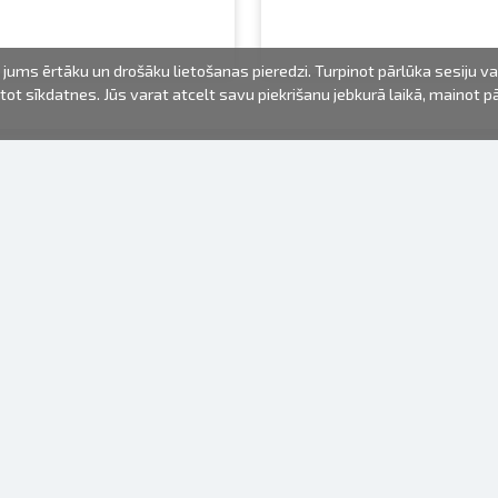
jums ērtāku un drošāku lietošanas pieredzi. Turpinot pārlūka sesiju v
mantot sīkdatnes. Jūs varat atcelt savu piekrišanu jebkurā laikā, mainot 
FOTO PRODUKTI
INFORMĀCIJA
Par mums
Baterijas
Lietošanas noteikumi
Rāmīši
Biežāk uzdotie jautājumi (FAQ)
dāvanu maisiņi
Izgatavošanas laiks
Albumi
Venr. lietošanas fotoaparāti
Fotofilmas
Rāmju stiprinājumi