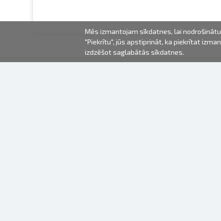
Mēs izmantojam sīkdatnes, lai nodrošinātu 
"Piekrītu", jūs apstiprināt, ka piekrītat iz
izdzēšot saglabātās sīkdatnes.
2000-2026 © Fotki.lv
SIA "FOTKI"
Reģ. Nr. 40003679362
Kontakti
SEKOJIET MUMS