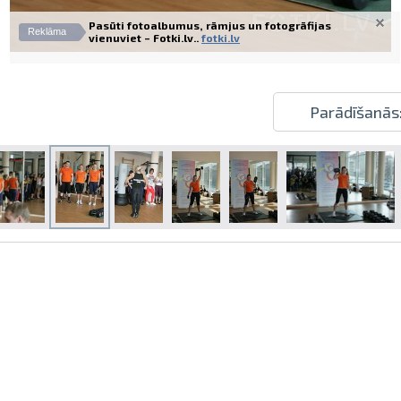
Pasūti fotoalbumus, rāmjus un fotogrāfijas
Reklāma
vienuviet – Fotki.lv..
fotki.lv
Parādīšanās