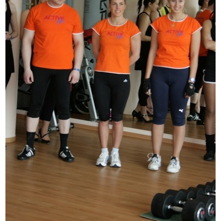
Izdrukas 1h laikā Rīgā – pasūtiet tieš
Dažādi formāti un papīra veidi jūsu 
Piegāde visā Latvijā vai saņemšana kl