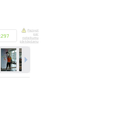
Paziņot
par
:
297
noteikumu
pārkāpšanu