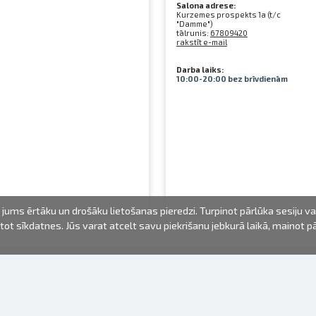
Salona adrese:
Kurzemes prospekts 1a (t/c
"Damme")
tālrunis:
67809420
rakstīt e-mail
Darba laiks:
10:00-20:00 bez brīvdienām
jums ērtāku un drošāku lietošanas pieredzi. Turpinot pārlūka sesiju v
mantot sīkdatnes. Jūs varat atcelt savu piekrišanu jebkurā laikā, mainot 