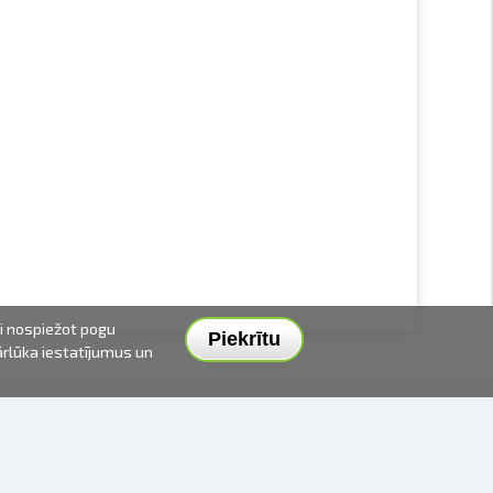
ai nospiežot pogu
Piekrītu
pārlūka iestatījumus un