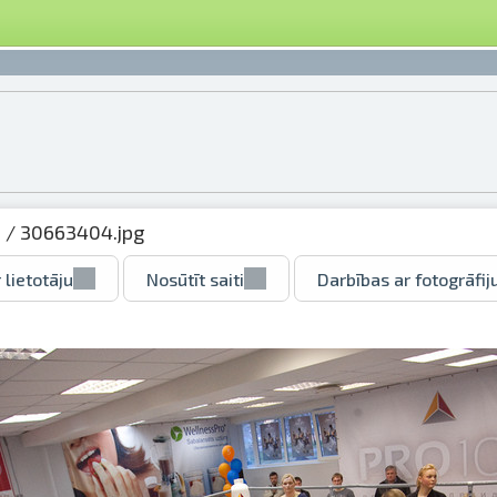
0
/ 30663404.jpg
 lietotāju
Nosūtīt saiti
Darbības ar fotogrāfij