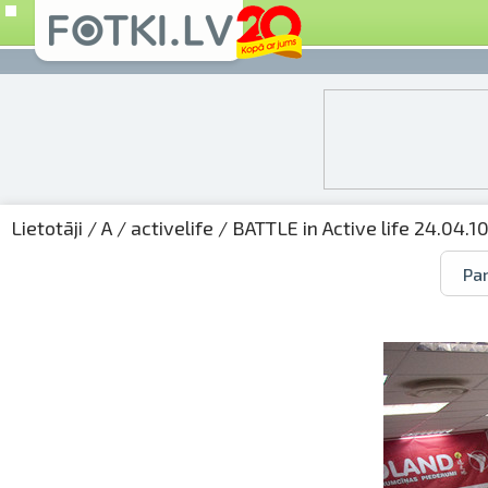
Lietotāji
/
A
/
activelife
/
BATTLE in Active life 24.04.1
Par