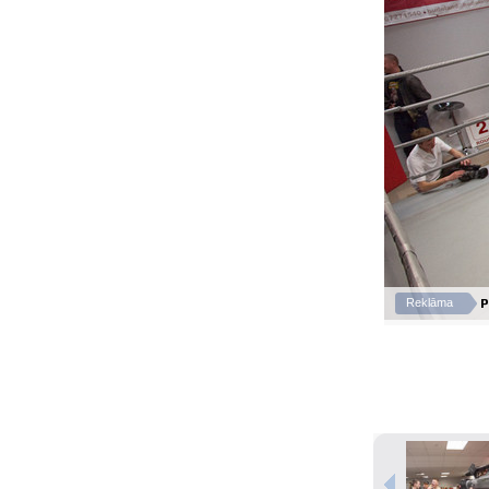
P
Reklāma