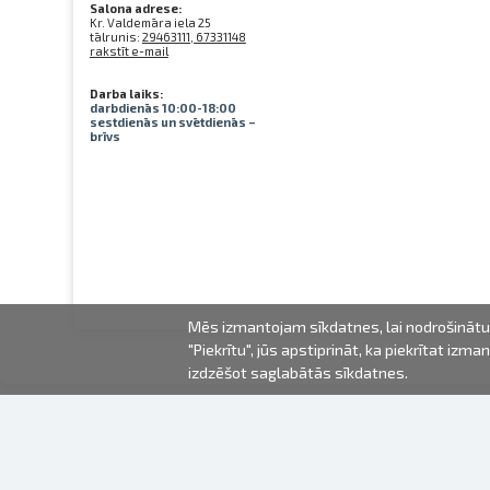
Salona adrese:
Kr. Valdemāra iela 25
tālrunis:
29463111, 67331148
rakstīt e-mail
Darba laiks:
darbdienās 10:00-18:00
sestdienās un svētdienās –
brīvs
Mēs izmantojam sīkdatnes, lai nodrošinātu 
"Piekrītu", jūs apstiprināt, ka piekrītat iz
izdzēšot saglabātās sīkdatnes.