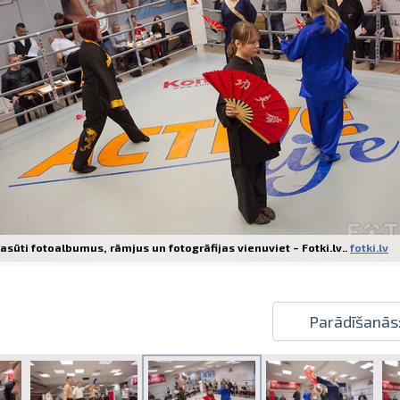
Izdrukas 1h laikā Rīgā – pasūtiet tieš
Dažādi formāti un papīra veidi jūsu 
Piegāde visā Latvijā vai saņemšana kl
asūti fotoalbumus, rāmjus un fotogrāfijas vienuviet – Fotki.lv..
fotki.lv
Parādīšanās