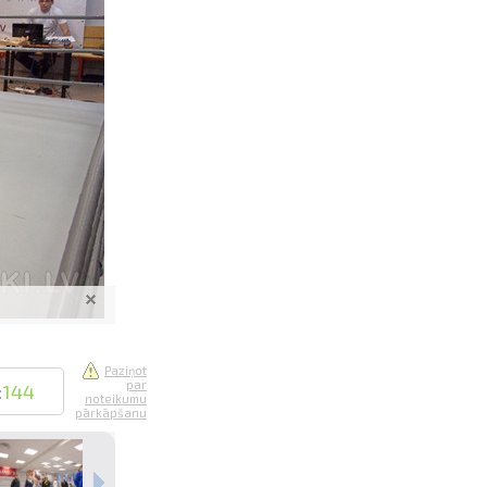
saistē
foto
ātienē
Paziņot
par
:
144
noteikumu
pārkāpšanu