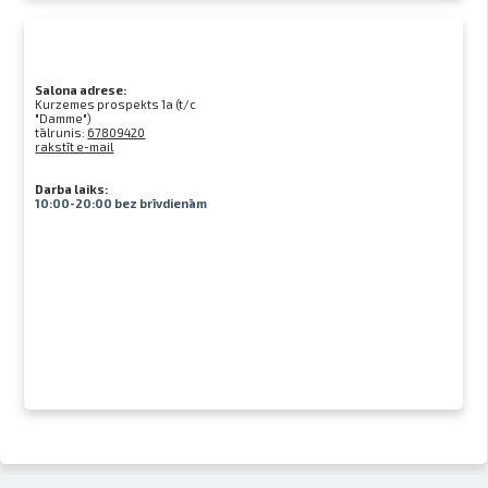
Salona adrese:
Kurzemes prospekts 1a (t/c
"Damme")
tālrunis:
67809420
rakstīt e-mail
Darba laiks:
10:00-20:00 bez brīvdienām