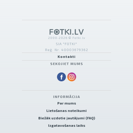
2000-2026 © Fotki.lv
SIA "FOTKI"
Reģ. Nr. 40003679362
Kontakti
SEKOJIET MUMS
INFORMĀCIJA
Par mums
Lietošanas noteikumi
Biežāk uzdotie jautājumi (FAQ)
Izgatavošanas laiks