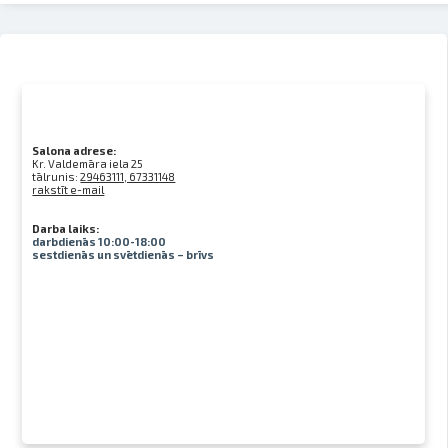
Salona adrese:
Kr. Valdemāra iela 25
tālrunis:
29463111, 67331148
rakstīt e-mail
Darba laiks:
darbdienās 10:00-18:00
sestdienās un svētdienās – brīvs