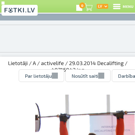
0
MENU
Lietotāji
/
A
/
activelife
/
29.03.2014 Decalifting
/
40715042.jpg
Par lietotāju
Nosūtīt saiti
Darbība