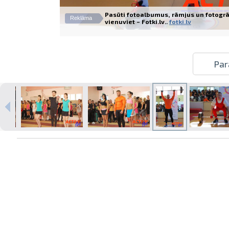
Pasūti fotoalbumus, rāmjus un fotogrā
Reklāma
vienuviet – Fotki.lv..
fotki.lv
Izdrukas 1h laikā Rīgā – pasūtiet
Par
tiešsaistē
Dažādi formāti un papīra veidi
jūsu foto
Piegāde visā Latvijā vai
saņemšana klātienē