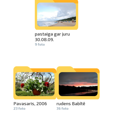
pastaiga gar juru
30.08­
.09.
9 foto
Pavasaris,­
2006
rudens Babītē
23 foto
36 foto