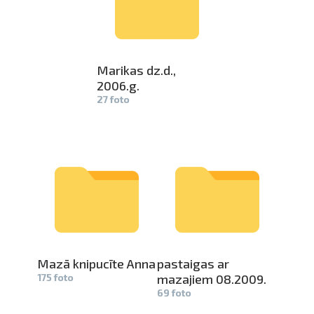
Marikas dz.d.,
2006.g.
27 foto
Mazā knipucīte Anna
pastaigas ar
175 foto
mazajiem 0­
8.2009.
69 foto