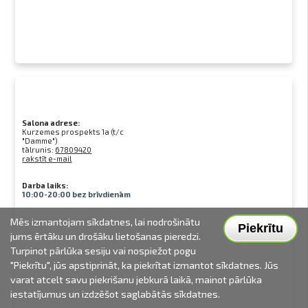
Salona adrese:
Kurzemes prospekts 1a (t/c
"Damme")
tālrunis:
67809420
rakstīt e-mail
Darba laiks:
10:00-20:00 bez brīvdienām
Mēs izmantojam sīkdatnes, lai nodrošinātu
Piekrītu
jums ērtāku un drošāku lietošanas pieredzi.
Turpinot pārlūka sesiju vai nospiežot pogu
"Piekrītu", jūs apstiprināt, ka piekrītat izmantot sīkdatnes. Jūs
varat atcelt savu piekrišanu jebkurā laikā, mainot pārlūka
iestatījumus un izdzēšot saglabātās sīkdatnes.