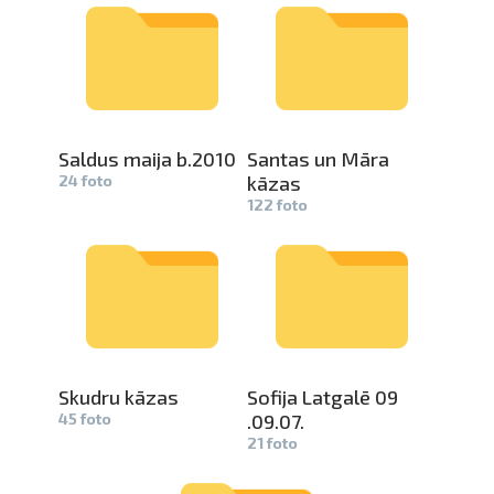
Saldus mai­
ja b.2010
Santas un Māra
24 foto
kāzas
122 foto
Skudru kāzas
Sofija Latgalē 09­
45 foto
.09.07.
21 foto