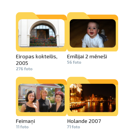
Eiropas kokteilis,­
Emīlijai 2 mēneši
2005
56 foto
276 foto
Feimaņi
Holande 2007
11 foto
71 foto