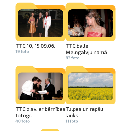
TTC 10, 15.09.06.
TTC balle
19 foto
Melngalvju­
namā
83 foto
TTC z.sv. ar bērnības
Tulpes un rapšu
fotogr.
lauks
40 foto
11 foto