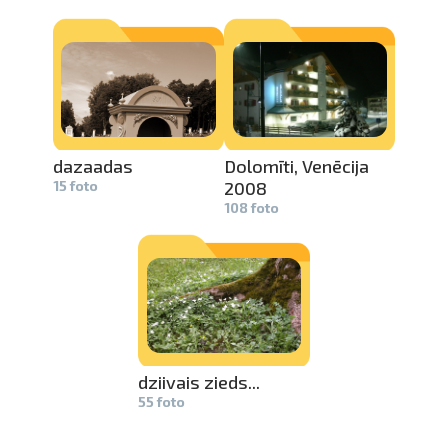
dazaadas
Dolomīti, Venēcija
15 foto
2008
108 foto
dziivais zieds...
55 foto