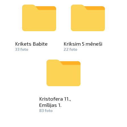
Krikets Babite
Kriksim 5 mēneši
33 foto
22 foto
Kristofera­
11.,
Emīlijas 1.
83 foto