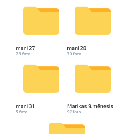
mani 27
mani 28
29 foto
30 foto
mani 31
Marikas 9.mēnesis
5 foto
97 foto