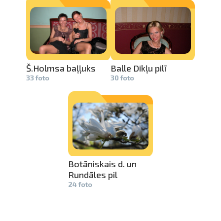
pavelciet, lai
Š.Holmsa baļļuks
Balle Dikļu pilī
33 foto
30 foto
Botāniskai­
s d. un
Rundāles pil
24 foto