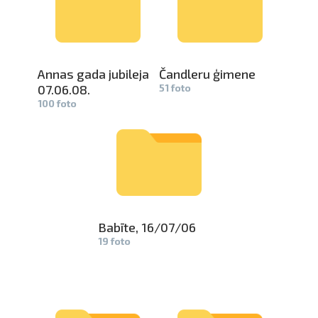
Annas gada jubileja
Čandleru ģimene
0­
7.06.08.
51 foto
100 foto
Babīte, 16/07/06
19 foto