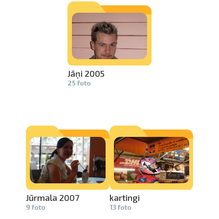
Jāņi 2005
25 foto
Jūrmala 20­
07
kartingi
9 foto
13 foto