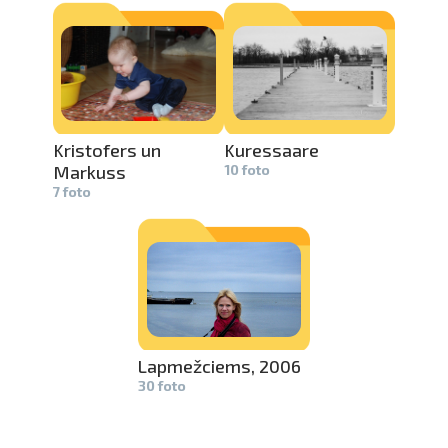
Kristofers­
un
Kuressaare­
Markuss
10 foto
7 foto
Lapmežciem­
s, 2006
30 foto