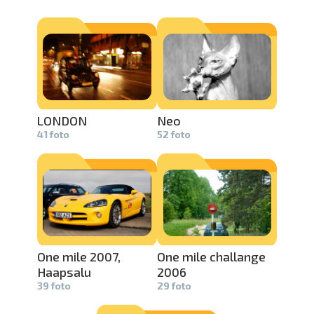
LONDON
Neo
41 foto
52 foto
One mile 2007,
One mile challange
Haapsalu
2006
39 foto
29 foto