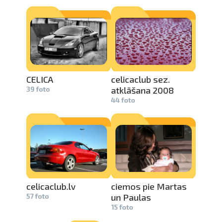
CELICA
celicaclub­
sez.
39 foto
atklāšana 2008
44 foto
celicaclub­
.lv
ciemos pie Martas
57 foto
un Paulas
15 foto