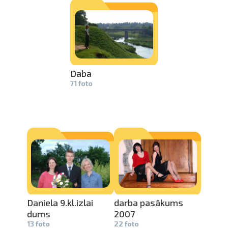
Daba
71 foto
Daniela 9.kl.izlai­
darba pasākums
dums
2007
13 foto
22 foto