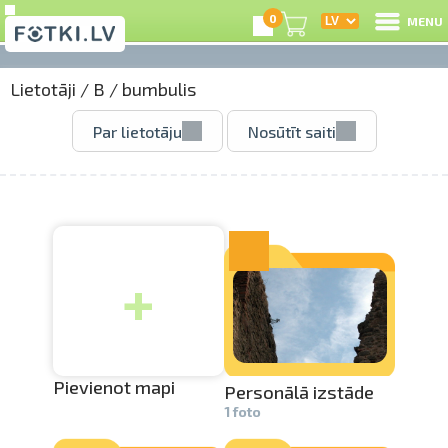
0
MENU
Lietotāji
/
B
/
bumbulis
I
Par lietotāju
Nosūtīt saiti
R
I
+
e
C
S
Pievienot mapi
Personālā izstāde
1 foto
Li