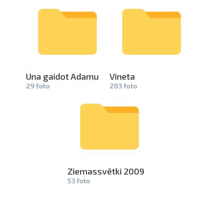
Una gaidot Adamu
Vineta
29 foto
203 foto
Ziemassvēt­
ki 2009
53 foto