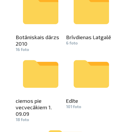
Botāniskai­
s dārzs
Brīvdienas­
Latgalē
2010­
6 foto
16 foto
ciemos pie
Edīte
vecvecākie­
m 1.
101 foto
09.09
18 foto