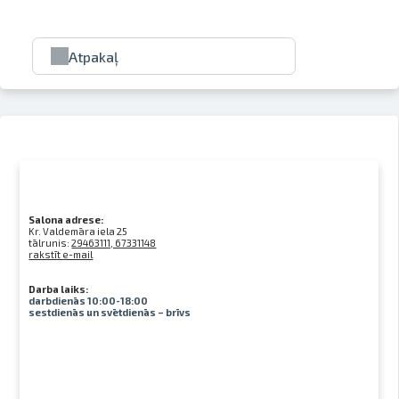
Atpakaļ
Salona adrese:
Kr. Valdemāra iela 25
tālrunis:
29463111, 67331148
rakstīt e-mail
Darba laiks:
darbdienās 10:00-18:00
sestdienās un svētdienās – brīvs