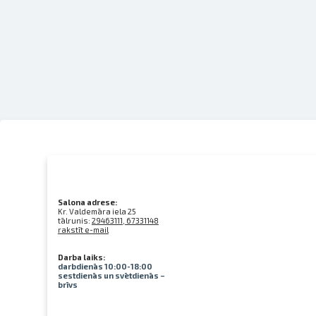
Salona adrese:
Kr. Valdemāra iela 25
tālrunis:
29463111, 67331148
rakstīt e-mail
Darba laiks:
darbdienās 10:00-18:00
sestdienās un svētdienās –
brīvs