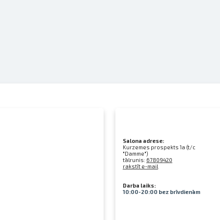
Salona adrese:
Kurzemes prospekts 1a (t/c
"Damme")
tālrunis:
67809420
rakstīt e-mail
Darba laiks:
10:00-20:00 bez brīvdienām