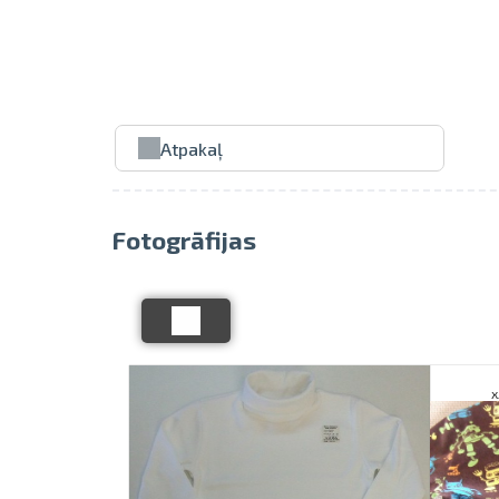
Atpakaļ
Fotogrāfijas
92-98, 98-104, 104-110, 110-116, 116-122
х