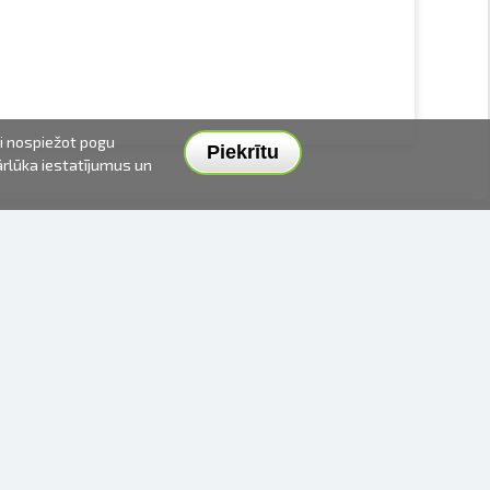
ai nospiežot pogu
Piekrītu
pārlūka iestatījumus un
PIEGĀDES VEIDI UN CENAS
APMAKSAS VEIDI