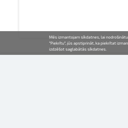
Mēs izmantojam sīkdatnes, lai nodrošinātu 
"Piekrītu", jūs apstiprināt, ka piekrītat iz
izdzēšot saglabātās sīkdatnes.
2000-2026 © Fotki.lv
SIA "FOTKI"
Reģ. Nr. 40003679362
Kontakti
SEKOJIET MUMS