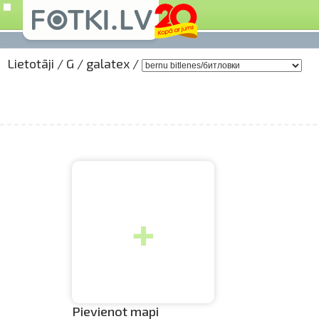
Lietotāji
/
G
/
galatex
/
+
Pievienot mapi