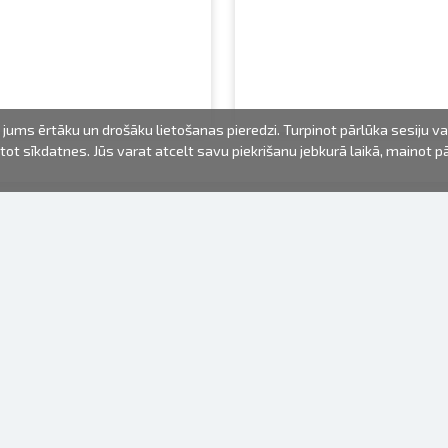
jums ērtāku un drošāku lietošanas pieredzi. Turpinot pārlūka sesiju v
mantot sīkdatnes. Jūs varat atcelt savu piekrišanu jebkurā laikā, mainot 
FOTO PRODUKTI
INFORMĀCIJA
Par mums
Baterijas
Lietošanas noteikumi
Rāmīši
Biežāk uzdotie jautājumi (FAQ)
dāvanu maisiņi
Izgatavošanas laiks
Albumi