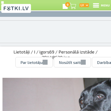
0
MENU
Lietotāji
/
I
/
igors69
/
Personālā izstāde
/
28448620.jpg
Par lietotāju
Nosūtīt saiti
Darbība