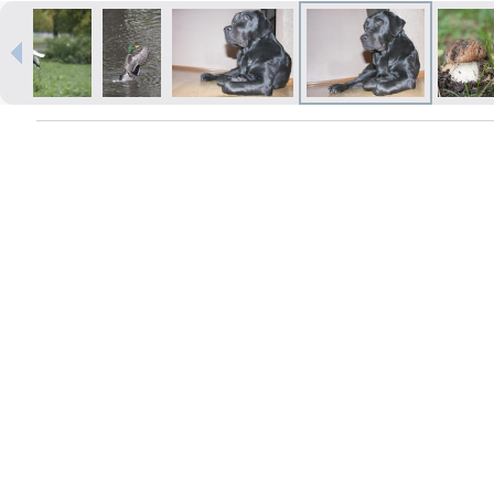
Izdrukas 1h laikā Rīgā – pasūtiet
tiešsaistē
Dažādi formāti un papīra veidi
jūsu foto
Piegāde visā Latvijā vai
saņemšana klātienē