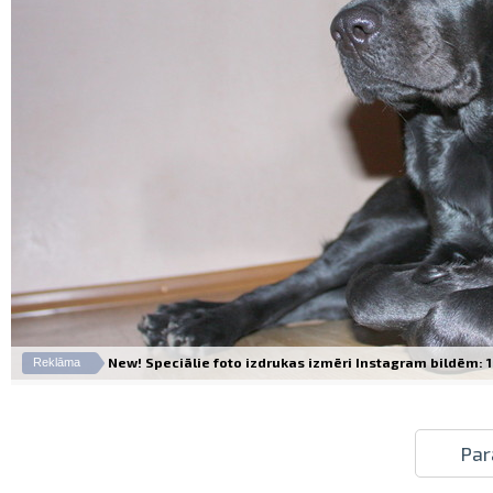
New! Speciālie foto izdrukas izmēri Instagram bildēm: 10
Reklāma
Par