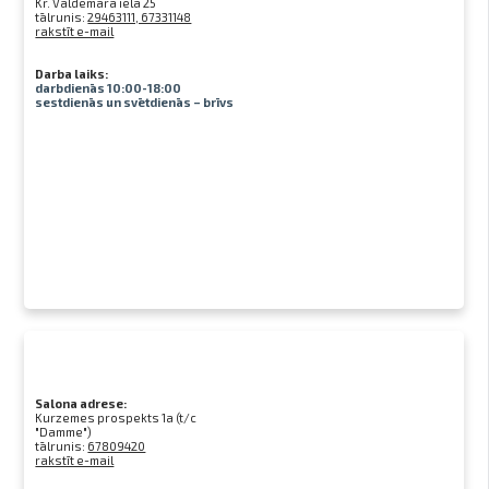
Kr. Valdemāra iela 25
tālrunis:
29463111, 67331148
rakstīt e-mail
Darba laiks:
darbdienās 10:00-18:00
sestdienās un svētdienās – brīvs
Salona adrese:
Kurzemes prospekts 1a (t/c
"Damme")
tālrunis:
67809420
rakstīt e-mail