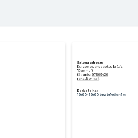
Salona adrese:
Kurzemes prospekts 1a (t/c
"Damme")
tālrunis:
67809420
rakstīt e-mail
Darba laiks:
10:00-20:00 bez brīvdienām