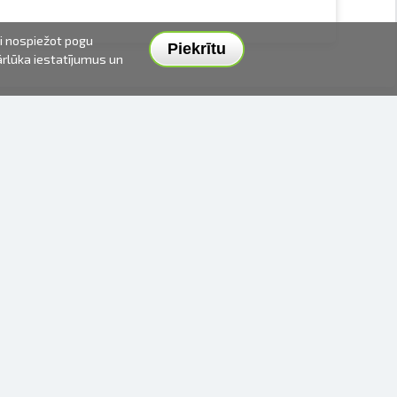
ai nospiežot pogu
Piekrītu
pārlūka iestatījumus un
PIEGĀDES VEIDI UN CENAS
APMAKSAS VEIDI