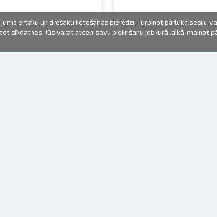
jums ērtāku un drošāku lietošanas pieredzi. Turpinot pārlūka sesiju v
mantot sīkdatnes. Jūs varat atcelt savu piekrišanu jebkurā laikā, mainot 
FOTO PRODUKTI
INFORMĀCIJA
Par mums
Baterijas
Lietošanas noteikumi
Rāmīši
Biežāk uzdotie jautājumi (FAQ)
dāvanu maisiņi
Izgatavošanas laiks
Albumi
Venr. lietošanas fotoaparāti
Fotofilmas
Rāmju stiprinājumi
Spoguļkamera