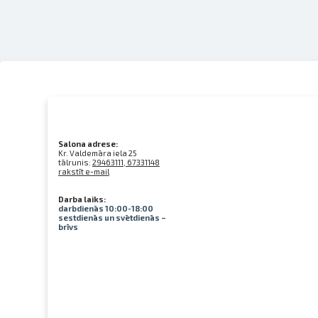
Salona adrese:
Kr. Valdemāra iela 25
tālrunis:
29463111, 67331148
rakstīt e-mail
Darba laiks:
darbdienās 10:00-18:00
sestdienās un svētdienās –
brīvs