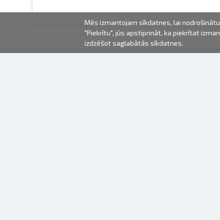
Mēs izmantojam sīkdatnes, lai nodrošinātu 
"Piekrītu", jūs apstiprināt, ka piekrītat iz
izdzēšot saglabātās sīkdatnes.
2000-2026 © Fotki.lv
SIA "FOTKI"
Reģ. Nr. 40003679362
Kontakti
SEKOJIET MUMS