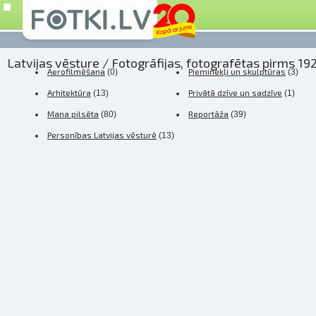
Latvijas vēsture
/ Fotogrāfijas, fotografētas pirms 19
Aerofilmēšana
Pieminekļi un skulptūras
(0)
(3)
Arhitektūra
Privātā dzīve un sadzīve
(13)
(1)
Mana pilsēta
Reportāža
(80)
(39)
Personības Latvijas vēsturē
(13)