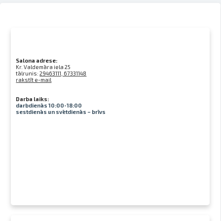
Salona adrese:
Kr. Valdemāra iela 25
tālrunis:
29463111, 67331148
rakstīt e-mail
Darba laiks:
darbdienās 10:00-18:00
sestdienās un svētdienās – brīvs