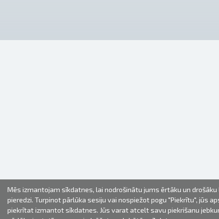
Mēs izmantojam sīkdatnes, lai nodrošinātu jums ērtāku un drošāku
pieredzi. Turpinot pārlūka sesiju vai nospiežot pogu "Piekrītu", jūs ap
piekrītat izmantot sīkdatnes. Jūs varat atcelt savu piekrišanu jebku