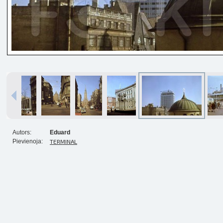
Autors:
Eduard
Pievienoja:
TERMINAL
Izdrukas 1h laikā Rīgā – pasūtiet
tiešsaistē
Dažādi formāti un papīra veidi
jūsu foto
Piegāde visā Latvijā vai
saņemšana klātienē