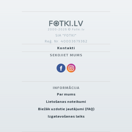
2000-2026 © Fotki.lv
SIA "FOTKI"
Reģ. Nr. 40003679362
Kontakti
SEKOJIET MUMS
INFORMĀCIJA
Par mums
Lietošanas noteikumi
Biežāk uzdotie jautājumi (FAQ)
Izgatavošanas laiks