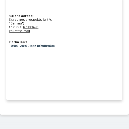
Salona adrese:
Kurzemes prospekts 1a (t/c
"Damme")
tālrunis:
67809420
rakstīt e-mail
Darba laiks:
10:00-20:00 bez brīvdienām